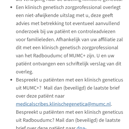
Een klinisch genetisch zorgprofessional overlegt
Ciliopathieen panel
een niet-afwijkende uitslag met u, deze geeft
advies met betrekking tot eventueel aanvullend
Doorlooptijd
onderzoek bij uw patiënt en controleadviezen
Regulier: 2-3 maanden / Rapid: 15 werkdagen
voor familieleden. Afhankelijk van uw affiliatie zal
Uitvoerend laboratorium
dit met een klinisch genetisch zorgprofessional
Radboudumc
van het Radboudumc of MUMC+ zijn. U en uw
patiënt ontvangen een schriftelijk verslag van dit
Bekijk
Toevoegen
overleg.
Bespreekt u patiënten met een klinisch geneticus
Panel
uit MUMC+? Mail dan (beveiligd) de laatste brief
over deze patiënt naar
Complement-gemedieerde
medicalscribes.klinischegenetica@mumc.nl
.
nierziekten panel
Bespreekt u patiënten met een klinisch geneticus
uit Radboudumc? Mail dan (beveiligd) de laatste
Doorlooptijd
brief over deze patiënt naar
dna-