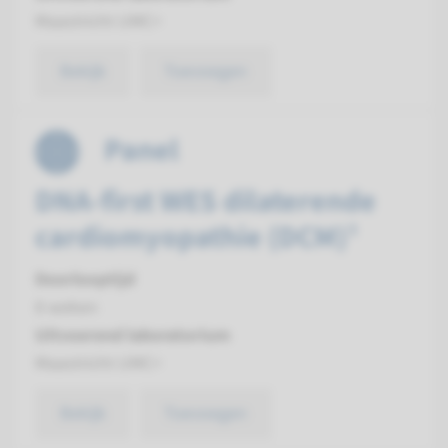
Maastricht UMC+
Bekijk
Toevoegen
Panel
DNA-first WES dilaterende
cardiomyopathie (DCM)¹
Doorlooptijd
8 weken
Uitvoerend laboratorium
Maastricht UMC+
Bekijk
Toevoegen