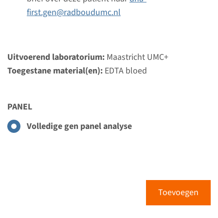
Regulier: 2-3 maanden / Rapid: 15 werkdagen
first.gen@radboudumc.nl
Uitvoerend laboratorium
Radboudumc
Uitvoerend laboratorium:
Bekijk
Toevoegen
Maastricht UMC+
Toegestane material(en):
EDTA bloed
Panel
PANEL
Congenitale hartziekte
Volledige gen panel analyse
panel¹
Doorlooptijd
Regulier: 2-3 maanden / Rapid: 15 werkdagen
Uitvoerend laboratorium
Toevoegen
Maastricht UMC+