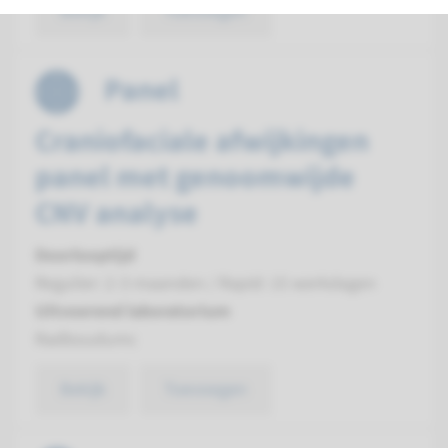
Bekijk
Toevoegen
Panel
Craniofaciale afwijkingen
panel met genoomwijde
CNV analyse
Doorlooptijd
Regulier: 2-3 maanden / Rapid: 15 werkdagen
Uitvoerend laboratorium
Radboudumc
Bekijk
Toevoegen