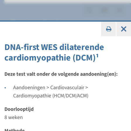
Zorgproducten
Genpanel onderzoek
DNA-first WES dilaterende
cardiomyopathie (DCM)¹
Panel
Deze test valt onder de volgende aandoening(en):
Aritmogene
Aandoeningen > Cardiovasculair >
cardiomyopathie panel¹
Cardiomyopathie (HCM/DCM/ACM)
Doorlooptijd
Doorlooptijd
8 weken
8 weken
Uitvoerend laboratorium
Methode