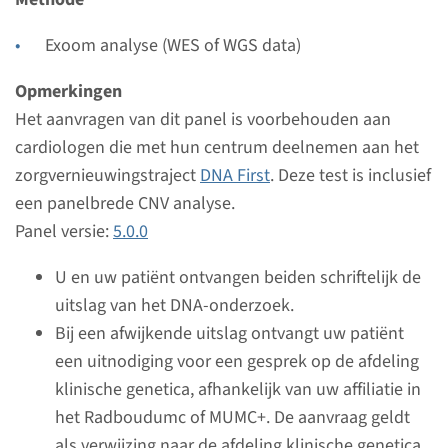
Maastricht UMC+
Exoom analyse (WES of WGS data)
Bekijk
Toevoegen
Opmerkingen
Het aanvragen van dit panel is voorbehouden aan
Panel
cardiologen die met hun centrum deelnemen aan het
zorgvernieuwingstraject
DNA First
. Deze test is inclusief
Bewegingstoornissen panel
een panelbrede CNV analyse.
Panel versie:
Doorlooptijd
5.0.0
Regulier: 2-3 maanden / Rapid: 15 werkdagen
U en uw patiënt ontvangen beiden schriftelijk de
Uitvoerend laboratorium
uitslag van het DNA-onderzoek.
Radboudumc
Bij een afwijkende uitslag ontvangt uw patiënt
een uitnodiging voor een gesprek op de afdeling
Bekijk
Toevoegen
klinische genetica, afhankelijk van uw affiliatie in
het Radboudumc of MUMC+. De aanvraag geldt
Panel
als verwijzing naar de afdeling klinische genetica.