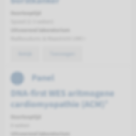
borstkanker
Doorlooptijd
Spoed (2-3 weken)
Uitvoerend laboratorium
Radboudumc & Maastricht UMC+
Bekijk
Toevoegen
Panel
DNA-first WES aritmogene
cardiomyopathie (ACM)¹
Doorlooptijd
8 weken
Uitvoerend laboratorium