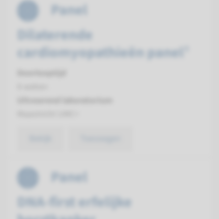
Panel
Dilaterende
cardiomyopathieën panel¹
Doorlooptijd
8 weken
Uitvoerend laboratorium
Maastricht UMC+
Bekijk
Toevoegen
Panel
DNA-first erfelijke