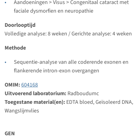
Aandoeningen > Visus > Congenitaal cataract met
Doorlooptijd
faciale dysmorfien en neuropathie
Volledige analyse: 8 weken / Gerichte analyse: 4
Doorlooptijd
weken
Volledige analyse: 8 weken / Gerichte analyse: 4 weken
Uitvoerend laboratorium
Radboudumc
Methode
Bekijk
Toevoegen
Sequentie-analyse van alle coderende exonen en
flankerende intron-exon overgangen
OMIM:
604168
Uitvoerend laboratorium:
Radboudumc
Toegestane material(en):
EDTA bloed, Geïsoleerd DNA,
Wangslijmvlies
GEN