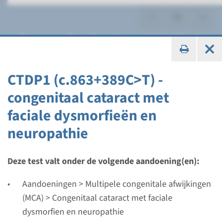
Congenitaal cataract met
faciale dysmorfien en
neuropathie
CTDP1 (c.863+389C>T) -
congenitaal cataract met
faciale dysmorfieën en
neuropathie
Gen
CTDP1 (c.863+389C>T) -
Deze test valt onder de volgende aandoening(en):
congenitaal cataract met
Aandoeningen > Multipele congenitale afwijkingen
faciale dysmorfieën en
(MCA) > Congenitaal cataract met faciale
dysmorfien en neuropathie
neuropathie