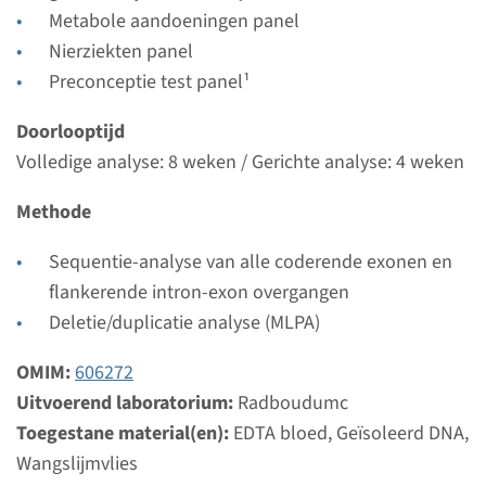
Bekijk
Toevoegen
Metabole aandoeningen panel
Nierziekten panel
Preconceptie test panel¹
Doorlooptijd
Volledige analyse: 8 weken / Gerichte analyse: 4 weken
Methode
Sequentie-analyse van alle coderende exonen en
flankerende intron-exon overgangen
Deletie/duplicatie analyse (MLPA)
OMIM:
606272
Uitvoerend laboratorium:
Radboudumc
Toegestane material(en):
EDTA bloed, Geïsoleerd DNA,
Wangslijmvlies