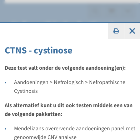
Nefropathische Cystinosis
CTNS - cystinose
Gen
Deze test valt onder de volgende aandoening(en):
CTNS - cystinose
Aandoeningen > Nefrologisch > Nefropathische
Cystinosis
Doorlooptijd
Volledige analyse: 8 weken / Gerichte analyse: 4
Als alternatief kunt u dit ook testen middels een van
weken
de volgende pakketten:
Uitvoerend laboratorium
Mendeliaans overervende aandoeningen panel met
Radboudumc
genoomwijde CNV analyse