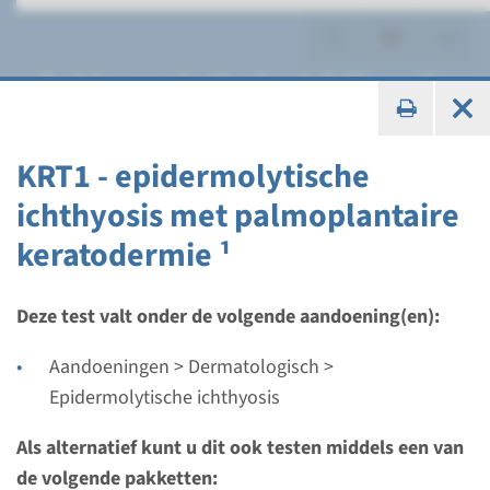
Epidermolytische ichthyosis
KRT1 - epidermolytische
ichthyosis met palmoplantaire
Gen
keratodermie ¹
KRT1 - epidermolytische
ichthyosis met
Deze test valt onder de volgende aandoening(en):
palmoplantaire
Aandoeningen > Dermatologisch >
keratodermie ¹
Epidermolytische ichthyosis
Als alternatief kunt u dit ook testen middels een van
Doorlooptijd
de volgende pakketten:
Volledige analyse: 8 weken / Gerichte analyse: 4