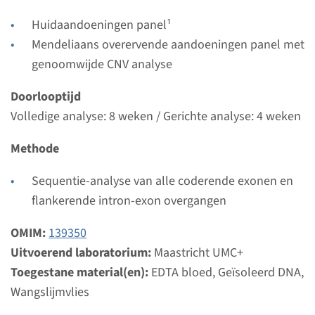
weken
Huidaandoeningen panel¹
Uitvoerend laboratorium
Mendeliaans overervende aandoeningen panel met
Maastricht UMC+
genoomwijde CNV analyse
Bekijk
Toevoegen
Doorlooptijd
Volledige analyse: 8 weken / Gerichte analyse: 4 weken
Gen
Methode
KRT10 - epidermolytische
Sequentie-analyse van alle coderende exonen en
ichthyosis zonder
flankerende intron-exon overgangen
palmoplantaire
OMIM:
139350
keratodermie ¹
Uitvoerend laboratorium:
Maastricht UMC+
Toegestane material(en):
EDTA bloed, Geïsoleerd DNA,
Doorlooptijd
Wangslijmvlies
Volledige analyse: 8 weken / Gerichte analyse: 4