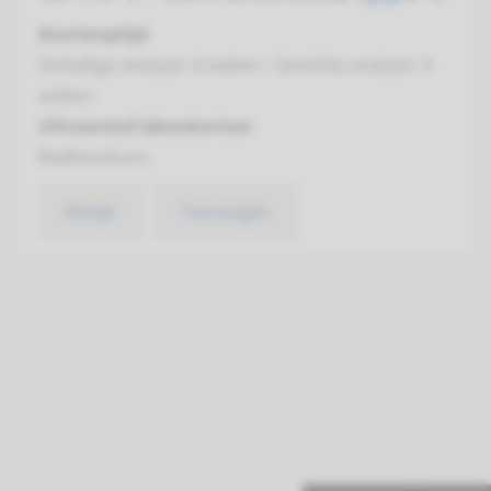
Doorlooptijd
Volledige analyse: 8 weken / Gerichte analyse: 4
weken
Uitvoerend laboratorium
Radboudumc
Bekijk
Toevoegen