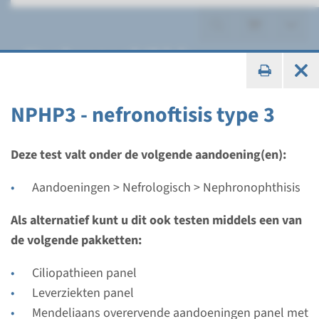
Nephronophthisis
NPHP3 - nefronoftisis type 3
Gen
Deze test valt onder de volgende aandoening(en):
CEP164 - nephronophthisis
Aandoeningen > Nefrologisch > Nephronophthisis
type 15
Als alternatief kunt u dit ook testen middels een van
de volgende pakketten:
Doorlooptijd
Volledige analyse: 8 weken / Gerichte analyse: 4
Ciliopathieen panel
weken
Leverziekten panel
Uitvoerend laboratorium
Mendeliaans overervende aandoeningen panel met