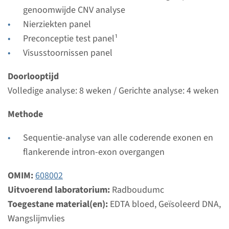
Radboudumc
genoomwijde CNV analyse
Nierziekten panel
Bekijk
Toevoegen
Preconceptie test panel¹
Visusstoornissen panel
Gen
Doorlooptijd
NPHP1 - nephronophthisis
Volledige analyse: 8 weken / Gerichte analyse: 4 weken
type 1
Methode
Doorlooptijd
Sequentie-analyse van alle coderende exonen en
Volledige analyse: 8 weken / Gerichte analyse: 4
flankerende intron-exon overgangen
weken
OMIM:
Uitvoerend laboratorium
608002
Uitvoerend laboratorium:
Radboudumc
Radboudumc
Toegestane material(en):
EDTA bloed, Geïsoleerd DNA,
Bekijk
Toevoegen
Wangslijmvlies