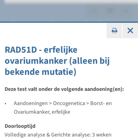
Borst- en Ovariumkanker,
erfelijke
RAD51D - erfelijke
ovariumkanker (alleen bij
bekende mutatie)
Panel
DNA-first erfelijke
Deze test valt onder de volgende aandoening(en):
borstkanker
Aandoeningen > Oncogenetica > Borst- en
Ovariumkanker, erfelijke
Doorlooptijd
Spoed (2-3 weken)
Doorlooptijd
Uitvoerend laboratorium
Volledige analyse & Gerichte analyse: 3 weken