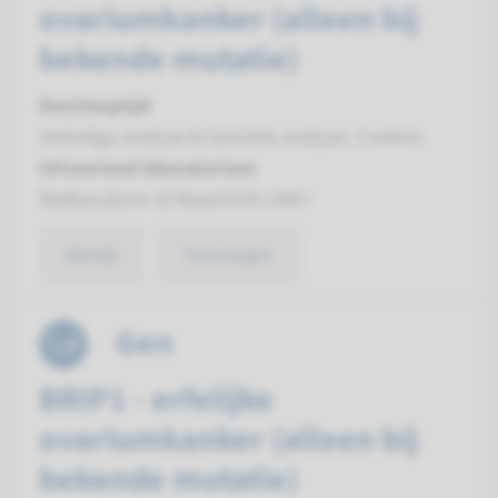
ovariumkanker (alleen bij
bekende mutatie)
Doorlooptijd
Volledige analyse & Gerichte analyse: 3 weken
Uitvoerend laboratorium
Radboudumc & Maastricht UMC+
Bekijk
Toevoegen
Gen
BRIP1 - erfelijke
ovariumkanker (alleen bij
bekende mutatie)