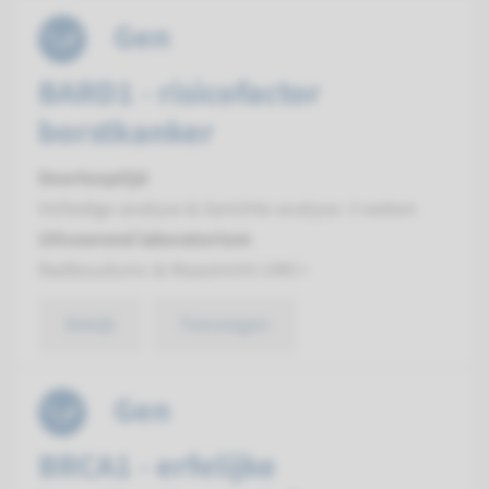
Gen
BARD1 - risicofactor
borstkanker
Doorlooptijd
Volledige analyse & Gerichte analyse: 3 weken
Uitvoerend laboratorium
Radboudumc & Maastricht UMC+
Bekijk
Toevoegen
Gen
BRCA1 - erfelijke