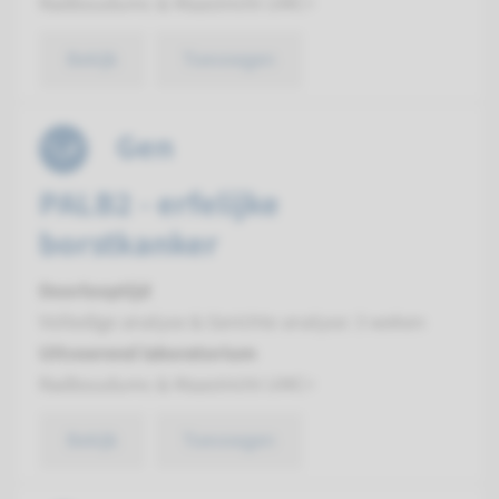
Radboudumc & Maastricht UMC+
Bekijk
Toevoegen
Gen
PALB2 - erfelijke
borstkanker
Doorlooptijd
Volledige analyse & Gerichte analyse: 3 weken
Uitvoerend laboratorium
Radboudumc & Maastricht UMC+
Bekijk
Toevoegen