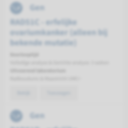
Gen
RAD51C - erfelijke
ovariumkanker (alleen bij
bekende mutatie)
Doorlooptijd
Volledige analyse & Gerichte analyse: 3 weken
Uitvoerend laboratorium
Radboudumc & Maastricht UMC+
Bekijk
Toevoegen
Gen