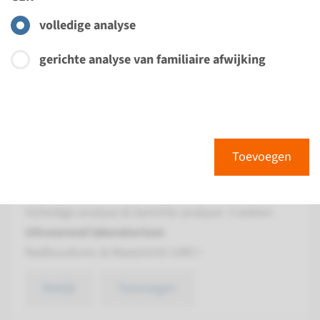
Radboudumc & Maastricht UMC+
volledige analyse
Bekijk
Toevoegen
gerichte analyse van familiaire afwijking
Gen
ATM - risicofactor
borstkanker
Toevoegen
Doorlooptijd
Volledige analyse & Gerichte analyse: 3 weken
Uitvoerend laboratorium
Radboudumc & Maastricht UMC+
Bekijk
Toevoegen