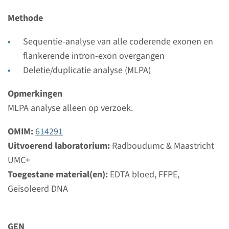
Radboudumc & Maastricht UMC+
Methode
Bekijk
Toevoegen
Sequentie-analyse van alle coderende exonen en
flankerende intron-exon overgangen
Panel
Deletie/duplicatie analyse (MLPA)
panel erfelijke borst- en
Opmerkingen
MLPA analyse alleen op verzoek.
ovariumkanker
(BRCA1,BRCA2,ATM,BARD1,
OMIM:
614291
Uitvoerend laboratorium:
Radboudumc & Maastricht
BRIP1,CHEK2,PALB2,PTEN,R
UMC+
AD51C,RAD51D)
Toegestane material(en):
EDTA bloed, FFPE,
Geïsoleerd DNA
Doorlooptijd
3 weken
Uitvoerend laboratorium
GEN