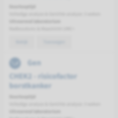
Doorlooptijd
Volledige analyse & Gerichte analyse: 3 weken
Uitvoerend laboratorium
Radboudumc & Maastricht UMC+
Bekijk
Toevoegen
Gen
CHEK2 - risicofactor
borstkanker
Doorlooptijd
Volledige analyse & Gerichte analyse: 3 weken
Uitvoerend laboratorium