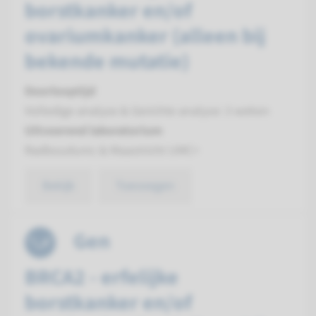
borstkanker en/of
ovariumkanker (alleen bij
bekende mutatie)
Doorlooptijd
Volledige analyse & Gerichte analyse: 3 weken
Uitvoerend laboratorium
Radboudumc & Maastricht UMC+
Bekijk
Toevoegen
Gen
BRCA2 - erfelijke
borstkanker en/of