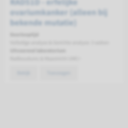
RAD51D - erfelijke
ovariumkanker (alleen bij
bekende mutatie)
Doorlooptijd
Volledige analyse & Gerichte analyse: 3 weken
Uitvoerend laboratorium
Radboudumc & Maastricht UMC+
Bekijk
Toevoegen