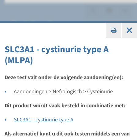
Cysteinurie
SLC3A1 - cystinurie type A
(MLPA)
Gen
SLC3A1 - cystinurie type A
Deze test valt onder de volgende aandoening(en):
Aandoeningen > Nefrologisch > Cysteinurie
Doorlooptijd
Volledige analyse: 8 weken / Gerichte analyse: 4
Dit product wordt vaak besteld in combinatie met:
weken
Uitvoerend laboratorium
SLC3A1 - cystinurie type A
Radboudumc
Als alternatief kunt u dit ook testen middels een van