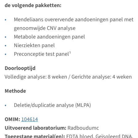
Bekijk
Toevoegen
de volgende pakketten:
Mendeliaans overervende aandoeningen panel met
Gen
genoomwijde CNV analyse
Metabole aandoeningen panel
SLC7A9 - cystinurie type B
Nierziekten panel
Preconceptie test panel¹
Doorlooptijd
Volledige analyse: 8 weken / Gerichte analyse: 4
Doorlooptijd
weken
Volledige analyse: 8 weken / Gerichte analyse: 4 weken
Uitvoerend laboratorium
Methode
Radboudumc
Deletie/duplicatie analyse (MLPA)
Bekijk
Toevoegen
OMIM:
104614
Uitvoerend laboratorium:
Radboudumc
Toegestane material(en):
EDTA bloed, Geïsoleerd DNA,