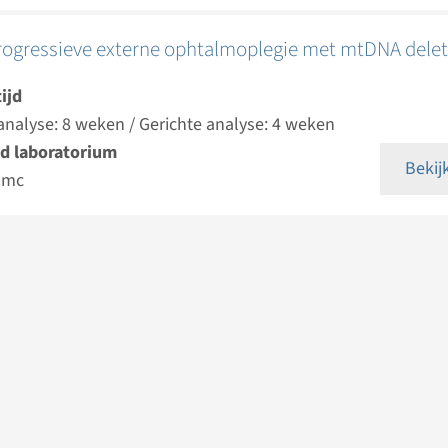
rogressieve externe ophtalmoplegie met mtDNA delet
ijd
analyse: 8 weken / Gerichte analyse: 4 weken
d laboratorium
Bekij
umc