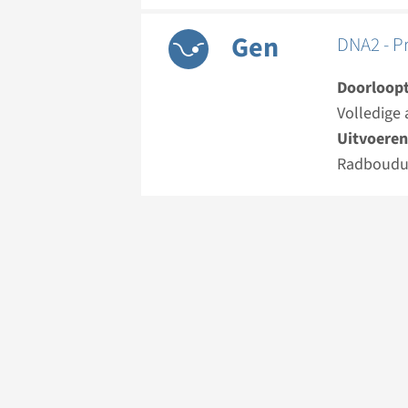
Gen
DNA2 - P
Doorloopt
Volledige 
Uitvoeren
Radboud