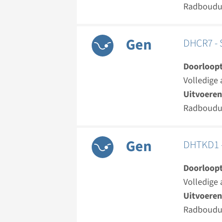
Radboud
Gen
DHCR7 - 
Doorloopt
Volledige 
Uitvoeren
Radboud
Gen
DHTKD1 -
Doorloopt
Volledige 
Uitvoeren
Radboud