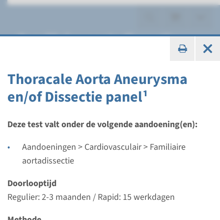
Familiaire aortadissectie
Thoracale Aorta Aneurysma
en/of Dissectie panel¹
Panel
Thoracale Aorta Aneurysma
Deze test valt onder de volgende aandoening(en):
en/of Dissectie panel¹
Aandoeningen > Cardiovasculair > Familiaire
aortadissectie
Doorlooptijd
Regulier: 2-3 maanden / Rapid: 15 werkdagen
Doorlooptijd
Uitvoerend laboratorium
Regulier: 2-3 maanden / Rapid: 15 werkdagen
Maastricht UMC+
Methode