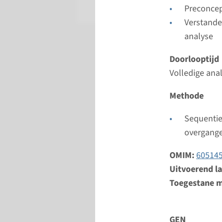
Maastrich
Preconcep
Verstande
analyse
Doorlooptijd
Volledige ana
Methode
Sequentie
overgang
OMIM:
60514
Uitvoerend l
Toegestane m
GEN