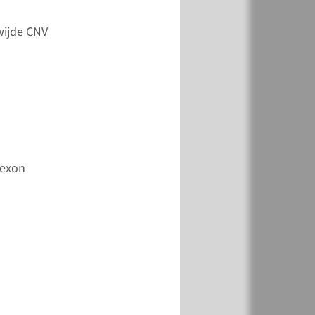
k
Toevoegen
wijde CNV
-exon