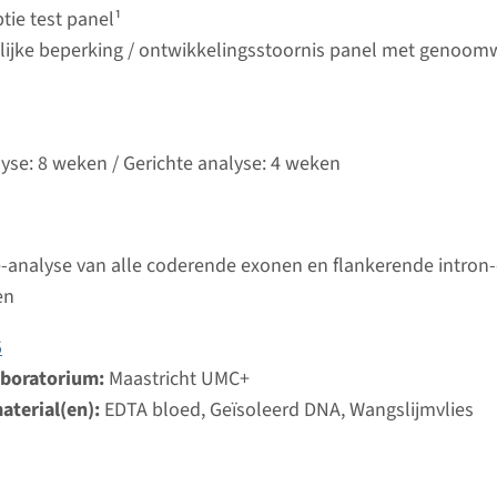
Bekij
t UMC+
tie test panel¹
lijke beperking / ontwikkelingsstoornis panel met genoom
lyse: 8 weken / Gerichte analyse: 4 weken
-analyse van alle coderende exonen en flankerende intron
en
5
aboratorium:
Maastricht UMC+
aterial(en):
EDTA bloed, Geïsoleerd DNA, Wangslijmvlies