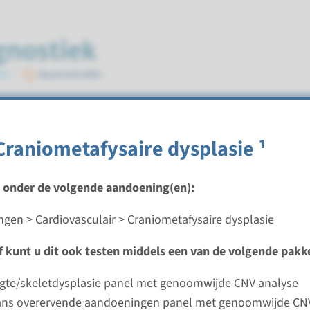
e dysplasie
Craniometafysaire dysplasie ¹
t onder de volgende aandoening(en):
gen > Cardiovasculair > Craniometafysaire dysplasie
raniometafysaire dysplasie ¹
ef kunt u dit ook testen middels een van de volgende pakk
ijd
analyse: 8 weken / Gerichte analyse: 4 weken
ngte/skeletdysplasie panel met genoomwijde CNV analyse
d laboratorium
ans overervende aandoeningen panel met genoomwijde CN