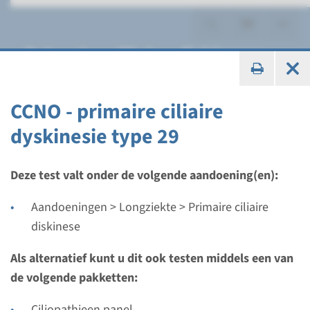
Primaire ciliaire diskinese
CCNO - primaire ciliaire
dyskinesie type 29
Gen
CCNO - primaire ciliaire
Deze test valt onder de volgende aandoening(en):
dyskinesie type 29
Aandoeningen > Longziekte > Primaire ciliaire
diskinese
Doorlooptijd
Volledige analyse: 8 weken / Gerichte analyse: 4
Als alternatief kunt u dit ook testen middels een van
weken
de volgende pakketten:
Uitvoerend laboratorium
Ciliopathieen panel