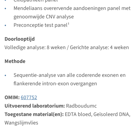
Radboudumc
Mendeliaans overervende aandoeningen panel met
Bekijk
Toevoegen
genoomwijde CNV analyse
Preconceptie test panel¹
Doorlooptijd
Volledige analyse: 8 weken / Gerichte analyse: 4 weken
Methode
Sequentie-analyse van alle coderende exonen en
flankerende intron-exon overgangen
OMIM:
607752
Uitvoerend laboratorium:
Radboudumc
Toegestane material(en):
EDTA bloed, Geïsoleerd DNA,
Wangslijmvlies