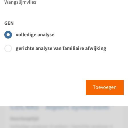
Wangslijmvlies
COL4A4 - Alport syndroom ¹
GEN
Doorlooptijd
Volledige analyse: 8 weken / Gerichte analyse: 4
volledige analyse
weken
Uitvoerend laboratorium
gerichte analyse van familiaire afwijking
Maastricht UMC+
Bekijk
Toevoegen
Toevoegen
Gen
COL4A5 - Alport syndroom ¹
Doorlooptijd
Volledige analyse: 8 weken / Gerichte analyse: 4