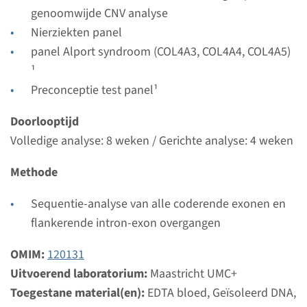
genoomwijde CNV analyse
Bekijk
Toevoegen
Nierziekten panel
panel Alport syndroom (COL4A3, COL4A4, COL4A5)
Gen
¹
Preconceptie test panel¹
COL4A3 - Alport syndroom ¹
Doorlooptijd
Doorlooptijd
Volledige analyse: 8 weken / Gerichte analyse: 4 weken
Volledige analyse: 8 weken / Gerichte analyse: 4
Methode
weken
Uitvoerend laboratorium
Sequentie-analyse van alle coderende exonen en
Maastricht UMC+
flankerende intron-exon overgangen
Bekijk
Toevoegen
OMIM:
120131
Uitvoerend laboratorium:
Maastricht UMC+
Toegestane material(en):
Gen
EDTA bloed, Geïsoleerd DNA,