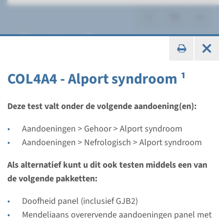
Alport syndroom
COL4A4 - Alport syndroom ¹
Panel
Deze test valt onder de volgende aandoening(en):
panel Alport syndroom
Aandoeningen > Gehoor > Alport syndroom
(COL4A3, COL4A4, COL4A5) ¹
Aandoeningen > Nefrologisch > Alport syndroom
Als alternatief kunt u dit ook testen middels een van
Doorlooptijd
de volgende pakketten:
8 weken
Uitvoerend laboratorium
Doofheid panel (inclusief GJB2)
Maastricht UMC+
Mendeliaans overervende aandoeningen panel met