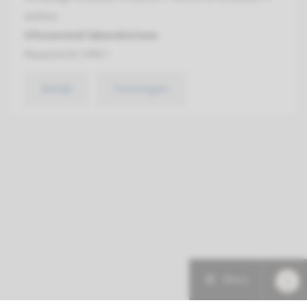
weken
Uitvoerend laboratorium
Maastricht UMC+
Bekijk
Toevoegen
Menu