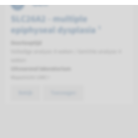
Gen
SLC26A2 - multiple
epiphyseal dysplasia ¹
Doorlooptijd
Volledige analyse: 8 weken / Gerichte analyse: 4
weken
Uitvoerend laboratorium
Maastricht UMC+
Bekijk
Toevoegen