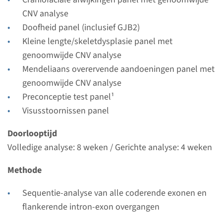
Uitvoerend laboratorium
CNV analyse
Radboudumc
Doofheid panel (inclusief GJB2)
Kleine lengte/skeletdysplasie panel met
Bekijk
Toevoegen
genoomwijde CNV analyse
Mendeliaans overervende aandoeningen panel met
Gen
genoomwijde CNV analyse
Preconceptie test panel¹
COL9A3 - multipele
Visusstoornissen panel
epifysaire dysplasie type 3
Doorlooptijd
Doorlooptijd
Volledige analyse: 8 weken / Gerichte analyse: 4 weken
Volledige analyse: 8 weken / Gerichte analyse: 4
Methode
weken
Uitvoerend laboratorium
Sequentie-analyse van alle coderende exonen en
Radboudumc
flankerende intron-exon overgangen