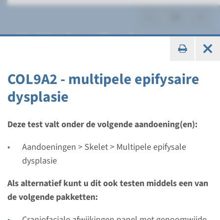
Multipele epifysale
dysplasie
COL9A2 - multipele epifysaire
dysplasie
Gen
Deze test valt onder de volgende aandoening(en):
COL9A2 - multipele
Aandoeningen > Skelet > Multipele epifysale
epifysaire dysplasie
dysplasie
Als alternatief kunt u dit ook testen middels een van
Doorlooptijd
de volgende pakketten:
Volledige analyse: 8 weken / Gerichte analyse: 4
weken
Craniofaciale afwijkingen panel met genoomwijde