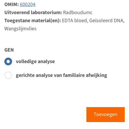
Bekijk
Toevoegen
OMIM:
600204
Uitvoerend laboratorium:
Radboudumc
Toegestane material(en):
EDTA bloed, Geïsoleerd DNA,
Gen
Wangslijmvlies
SLC26A2 - multipele
epifysale dysplasie type 4
GEN
volledige analyse
Doorlooptijd
Volledige analyse: 8 weken / Gerichte analyse: 4
gerichte analyse van familiaire afwijking
weken
Uitvoerend laboratorium
Radboudumc
Bekijk
Toevoegen
Toevoegen