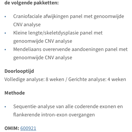
de volgende pakketten:
Uitvoerend laboratorium
Radboudumc
Craniofaciale afwijkingen panel met genoomwijde
CNV analyse
Bekijk
Toevoegen
Kleine lengte/skeletdysplasie panel met
genoomwijde CNV analyse
Gen
Mendeliaans overervende aandoeningen panel met
genoomwijde CNV analyse
GDF5 - multiple synostose
Doorlooptijd
syndroom
Volledige analyse: 8 weken / Gerichte analyse: 4 weken
Doorlooptijd
Methode
Volledige analyse: 8 weken / Gerichte analyse: 4
weken
Sequentie-analyse van alle coderende exonen en
Uitvoerend laboratorium
flankerende intron-exon overgangen
Radboudumc
OMIM:
600921