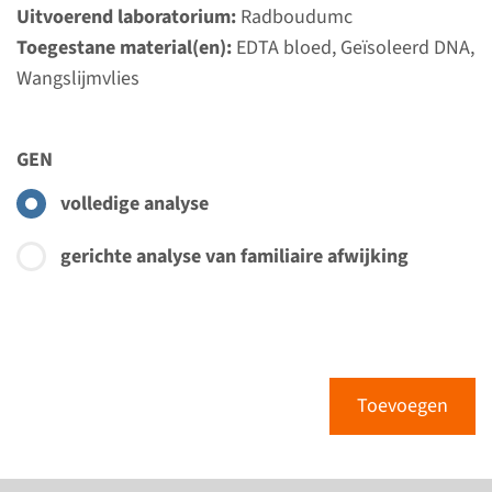
Bekijk
Toevoegen
Uitvoerend laboratorium:
Radboudumc
Toegestane material(en):
EDTA bloed, Geïsoleerd DNA,
Wangslijmvlies
Gen
NOG - multiple synostose
GEN
syndroom
volledige analyse
Doorlooptijd
gerichte analyse van familiaire afwijking
Volledige analyse: 8 weken / Gerichte analyse: 4
weken
Uitvoerend laboratorium
Radboudumc
Toevoegen
Bekijk
Toevoegen