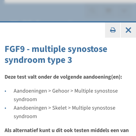
Multiple synostose
syndroom
FGF9 - multiple synostose
syndroom type 3
Gen
Deze test valt onder de volgende aandoening(en):
FGF9 - multiple synostose
Aandoeningen > Gehoor > Multiple synostose
syndroom type 3
syndroom
Aandoeningen > Skelet > Multiple synostose
Doorlooptijd
syndroom
Volledige analyse: 8 weken / Gerichte analyse: 4
Als alternatief kunt u dit ook testen middels een van
weken