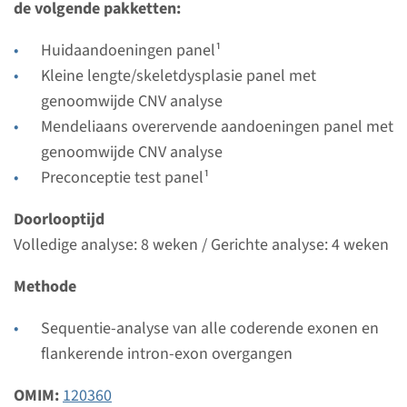
Radboudumc
de volgende pakketten:
Bekijk
Toevoegen
Huidaandoeningen panel¹
Kleine lengte/skeletdysplasie panel met
genoomwijde CNV analyse
Mendeliaans overervende aandoeningen panel met
genoomwijde CNV analyse
Preconceptie test panel¹
Doorlooptijd
Volledige analyse: 8 weken / Gerichte analyse: 4 weken
Methode
Sequentie-analyse van alle coderende exonen en
flankerende intron-exon overgangen
OMIM:
120360