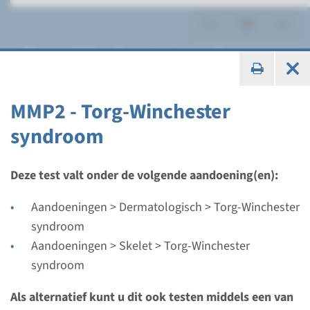
Torg-Winchester syndroom
MMP2 - Torg-Winchester
syndroom
Gen
MMP2 - Torg-Winchester
Deze test valt onder de volgende aandoening(en):
syndroom
Aandoeningen > Dermatologisch > Torg-Winchester
syndroom
Doorlooptijd
Aandoeningen > Skelet > Torg-Winchester
Volledige analyse: 8 weken / Gerichte analyse: 4
syndroom
weken
Uitvoerend laboratorium
Als alternatief kunt u dit ook testen middels een van