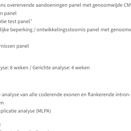
Bekij
umc
ans overervende aandoeningen panel met genoomwijde CN
en panel
tie test panel¹
Senior-Loken syndroom type 5
lijke beperking / ontwikkelingsstoornis panel met genoom
ijd
rnissen panel
analyse: 8 weken / Gerichte analyse: 4 weken
d laboratorium
Bekij
umc
lyse: 8 weken / Gerichte analyse: 4 weken
Senior-Loken syndroom type 1
-analyse van alle coderende exonen en flankerende intron
ijd
en
analyse: 8 weken / Gerichte analyse: 4 weken
plicatie analyse (MLPA)
d laboratorium
Bekij
umc
0