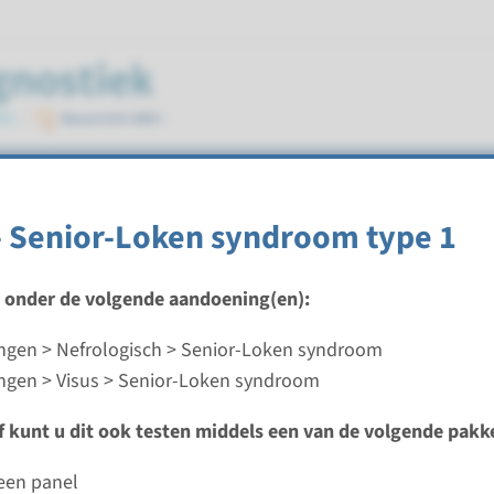
ndroom
 Senior-Loken syndroom type 1
t onder de volgende aandoening(en):
gen > Nefrologisch > Senior-Loken syndroom
 senior Løken Syndroom type 6
gen > Visus > Senior-Loken syndroom
ijd
ef kunt u dit ook testen middels een van de volgende pakk
analyse: 8 weken / Gerichte analyse: 4 weken
d laboratorium
ieen panel