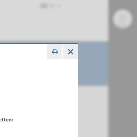
NL
etten: