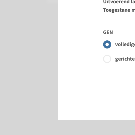
Uitvoerend l
Toegestane m
GEN
volledig
gerichte