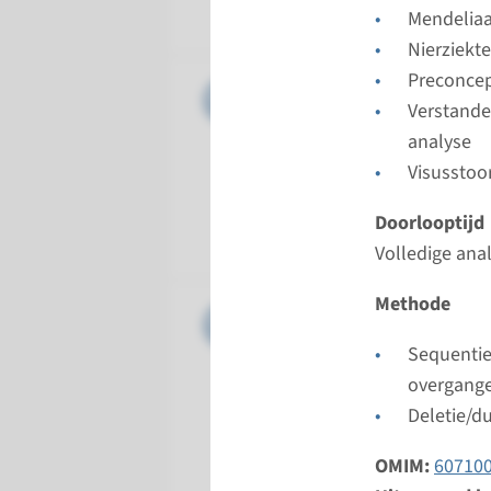
Radboud
Mendelia
Nierziekt
Preconcep
Gen
IQCB1 - 
Verstande
analyse
Doorloopt
Visusstoo
Volledige 
Uitvoeren
Doorlooptijd
Radboud
Volledige ana
Methode
Gen
NPHP1 - 
Sequentie
Doorloopt
overgang
Volledige 
Deletie/du
Uitvoeren
Radboud
OMIM:
60710