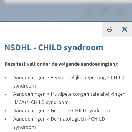
CHILD syndroom
NSDHL - CHILD syndroom
Gen
Deze test valt onder de volgende aandoening(en):
NSDHL - CHILD syndroom
Aandoeningen > Verstandelijke beperking > CHILD
syndroom
Doorlooptijd
Aandoeningen > Multipele congenitale afwijkingen
Volledige analyse: 8 weken / Gerichte analyse: 4
(MCA) > CHILD syndroom
weken
Aandoeningen > Gehoor > CHILD syndroom
Uitvoerend laboratorium
Aandoeningen > Dermatologisch > CHILD
Radboudumc
syndroom