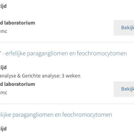
ijd
d laboratorium
Bekij
umc
- erfelijke paragangliomen en feochromocytomen
ijd
analyse & Gerichte analyse: 3 weken
d laboratorium
Bekij
umc
felijke paragangliomen en feochromocytomen
ijd