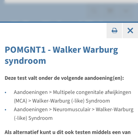
Walker-Warburg (-like)
Syndroom
POMGNT1 - Walker Warburg
syndroom
Gen
Deze test valt onder de volgende aandoening(en):
FKRP - Walker Warburg
Aandoeningen > Multipele congenitale afwijkingen
syndroom
(MCA) > Walker-Warburg (-like) Syndroom
Aandoeningen > Neuromusculair > Walker-Warburg
Doorlooptijd
(-like) Syndroom
Volledige analyse: 8 weken / Gerichte analyse: 4
Als alternatief kunt u dit ook testen middels een van
weken