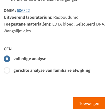
OMIM:
606822
Bekijk
Toevoegen
Uitvoerend laboratorium:
Radboudumc
Toegestane material(en):
EDTA bloed, Geïsoleerd DNA,
Gen
Wangslijmvlies
ISPD - Walker Warburg
GEN
syndroom
volledige analyse
Doorlooptijd
Volledige analyse: 8 weken / Gerichte analyse: 4
gerichte analyse van familiaire afwijking
weken
Uitvoerend laboratorium
Radboudumc
Bekijk
Toevoegen
Toevoegen