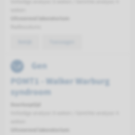
Volledige analyse: 8 weken / Gerichte analyse: 4
weken
Uitvoerend laboratorium
Radboudumc
Bekijk
Toevoegen
Gen
POMT1 - Walker Warburg
syndroom
Doorlooptijd
Volledige analyse: 8 weken / Gerichte analyse: 4
weken
Uitvoerend laboratorium