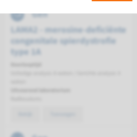
Gen
LAMA2 - merosine-deficiënte
congenitale spierdystrofie
type 1A
Doorlooptijd
Volledige analyse: 8 weken / Gerichte analyse: 4
weken
Uitvoerend laboratorium
Radboudumc
Bekijk
Toevoegen