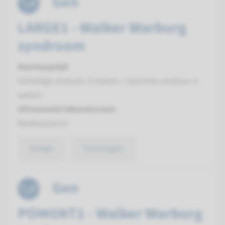
Gen
LARGE1 - Walker Warburg
syndroom
Doorlooptijd
Volledige analyse: 8 weken / Gerichte analyse: 4
weken
Uitvoerend laboratorium
Radboudumc
Bekijk
Toevoegen
Gen
POMGNT1 - Walker Warburg