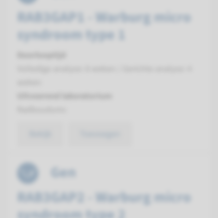
RAB3GAP1 - Warburg micro
syndroom type 1
Doorlooptijd
Volledige analyse: 8 weken / Gerichte analyse: 4
weken
Uitvoerend laboratorium
Radboudumc
Bekijk
Toevoegen
Gen
RAB3GAP2 - Warburg micro
syndroom type 2