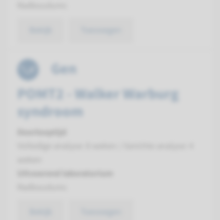
Radboudumc
Bekijk
Toevoegen
Gen
POMT2 - Walker Warburg
syndroom
Doorlooptijd
Volledige analyse: 8 weken / Gerichte analyse: 4
weken
Uitvoerend laboratorium
Radboudumc
Bekijk
Toevoegen