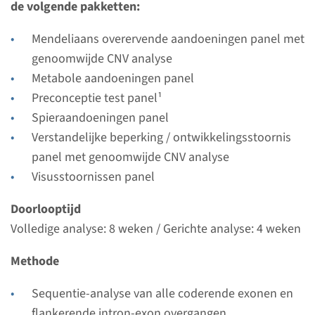
de volgende pakketten:
Uitvoerend laboratorium
Radboudumc
Mendeliaans overervende aandoeningen panel met
genoomwijde CNV analyse
Bekijk
Toevoegen
Metabole aandoeningen panel
Preconceptie test panel¹
Gen
Spieraandoeningen panel
Verstandelijke beperking / ontwikkelingsstoornis
FKTN - Walker Warburg
panel met genoomwijde CNV analyse
syndroom (Fukuyama
Visusstoornissen panel
musculaire dystrofie)
Doorlooptijd
Volledige analyse: 8 weken / Gerichte analyse: 4 weken
Doorlooptijd
Volledige analyse: 8 weken / Gerichte analyse: 4
Methode
weken
Uitvoerend laboratorium
Sequentie-analyse van alle coderende exonen en
Radboudumc
flankerende intron-exon overgangen