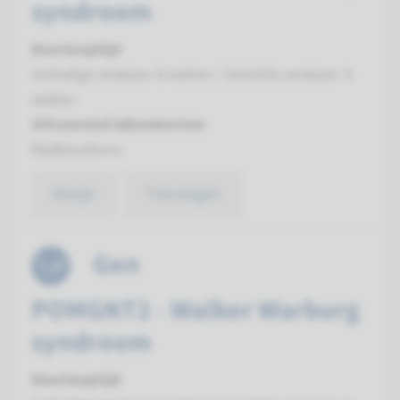
syndroom
Doorlooptijd
Volledige analyse: 8 weken / Gerichte analyse: 4
weken
Uitvoerend laboratorium
Radboudumc
Bekijk
Toevoegen
Gen
POMGNT2 - Walker Warburg
syndroom
Doorlooptijd