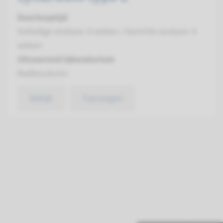
Doorlooptijd
Volledige analyse: 8 weken / Gerichte analyse: 4
weken
Uitvoerend laboratorium
Radboudumc
Bekijk
Toevoegen