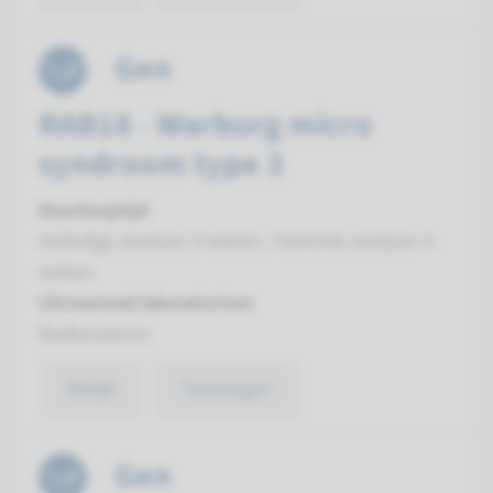
Gen
RAB18 - Warburg micro
syndroom type 3
Doorlooptijd
Volledige analyse: 8 weken / Gerichte analyse: 4
weken
Uitvoerend laboratorium
Radboudumc
Bekijk
Toevoegen
Gen