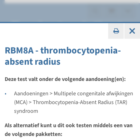
Thrombocytopenia-Absent
Radius (TAR) syndroom
RBM8A - thrombocytopenia-
absent radius
Gen
Deze test valt onder de volgende aandoening(en):
RBM8A - thrombocytopenia-
Aandoeningen > Multipele congenitale afwijkingen
absent radius
(MCA) > Thrombocytopenia-Absent Radius (TAR)
syndroom
Doorlooptijd
Als alternatief kunt u dit ook testen middels een van
Volledige analyse: 8 weken / Gerichte analyse: 4
de volgende pakketten:
weken