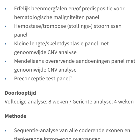
Uitvoerend laboratorium
Erfelijk beenmergfalen en/of predispositie voor
Radboudumc
hematologische maligniteiten panel
Hemostase/trombose (stollings-) stoornissen
Bekijk
Toevoegen
panel
Kleine lengte/skeletdysplasie panel met
genoomwijde CNV analyse
Mendeliaans overervende aandoeningen panel met
genoomwijde CNV analyse
Preconceptie test panel¹
Doorlooptijd
Volledige analyse: 8 weken / Gerichte analyse: 4 weken
Methode
Sequentie-analyse van alle coderende exonen en
flankerende intron-exon overgangen