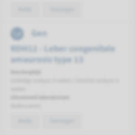
Bekijk
Toevoegen
Gen
RDH12 - Leber congenitale
amaurosis type 13
Doorlooptijd
Volledige analyse: 8 weken / Gerichte analyse: 4
weken
Uitvoerend laboratorium
Radboudumc
Bekijk
Toevoegen