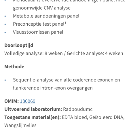
Radboudumc
genoomwijde CNV analyse
Bekijk
Toevoegen
Metabole aandoeningen panel
Preconceptie test panel¹
Visusstoornissen panel
Gen
Doorlooptijd
CEP290 - Leber congenitale
Volledige analyse: 8 weken / Gerichte analyse: 4 weken
amaurose type 10 (NPHP6)
Methode
Doorlooptijd
Sequentie-analyse van alle coderende exonen en
Volledige analyse: 8 weken / Gerichte analyse: 4
flankerende intron-exon overgangen
weken
Uitvoerend laboratorium
OMIM:
180069
Radboudumc
Uitvoerend laboratorium:
Radboudumc
Toegestane material(en):
EDTA bloed, Geïsoleerd DNA,
Bekijk
Toevoegen
Wangslijmvlies