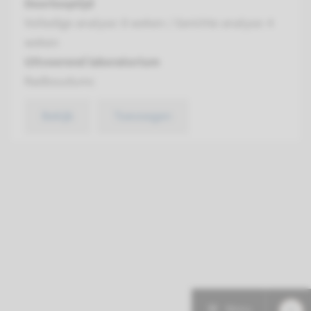
Doorlooptijd
Volledige analyse: 8 weken / Gerichte analyse: 4
weken
Uitvoerend laboratorium
Radboudumc
Bekijk
Toevoegen
Menu