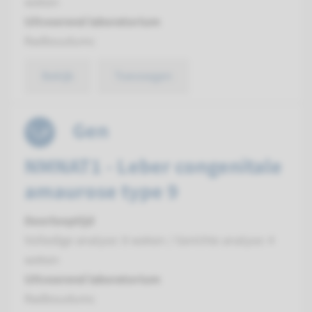
weken
Uitvoerend laboratorium
Radboudumc
Bekijk
Toevoegen
Gen
NMNAT1 - Leber congenitale
amaurose type 9
Doorlooptijd
Volledige analyse: 8 weken / Gerichte analyse: 4
weken
Uitvoerend laboratorium
Radboudumc