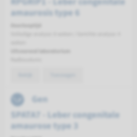
RPGRIP1 - Leber congenitale
amaurosis type 6
Doorlooptijd
Volledige analyse: 8 weken / Gerichte analyse: 4
weken
Uitvoerend laboratorium
Radboudumc
Bekijk
Toevoegen
Gen
SPATA7 - Leber congenitale
amaurose type 3