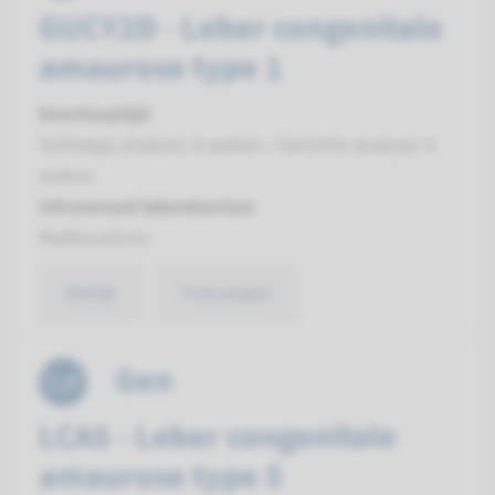
GUCY2D - Leber congenitale
amaurose type 1
Doorlooptijd
Volledige analyse: 8 weken / Gerichte analyse: 4
weken
Uitvoerend laboratorium
Radboudumc
Bekijk
Toevoegen
Gen
LCA5 - Leber congenitale
amaurose type 5