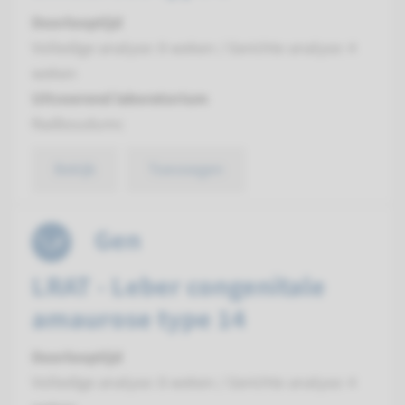
Doorlooptijd
Volledige analyse: 8 weken / Gerichte analyse: 4
weken
Uitvoerend laboratorium
Radboudumc
Bekijk
Toevoegen
Gen
LRAT - Leber congenitale
amaurose type 14
Doorlooptijd
Volledige analyse: 8 weken / Gerichte analyse: 4