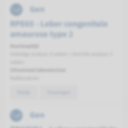
Gen
RPE65 - Leber congenitale
amaurose type 2
Doorlooptijd
Volledige analyse: 8 weken / Gerichte analyse: 4
weken
Uitvoerend laboratorium
Radboudumc
Bekijk
Toevoegen
Gen