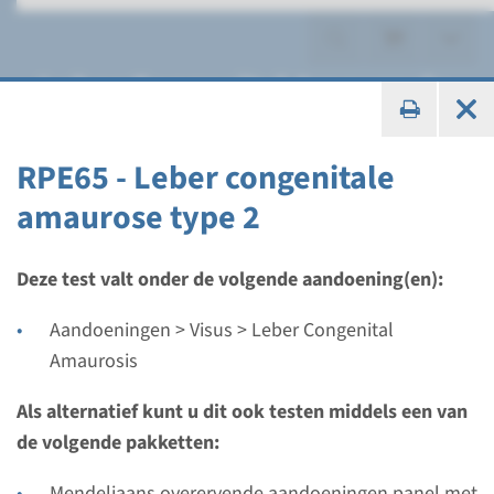
Leber Congenital Amaurosis
RPE65 - Leber congenitale
amaurose type 2
Gen
AIPL1 - Leber congenitale
Deze test valt onder de volgende aandoening(en):
amaurose type 4
Aandoeningen > Visus > Leber Congenital
Amaurosis
Doorlooptijd
Volledige analyse: 8 weken / Gerichte analyse: 4
Als alternatief kunt u dit ook testen middels een van
weken
de volgende pakketten:
Uitvoerend laboratorium
Mendeliaans overervende aandoeningen panel met