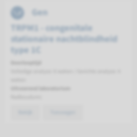
Gen
TRPM1 - congenitale
stationaire nachtblindheid
type 1C
Doorlooptijd
Volledige analyse: 8 weken / Gerichte analyse: 4
weken
Uitvoerend laboratorium
Radboudumc
Bekijk
Toevoegen