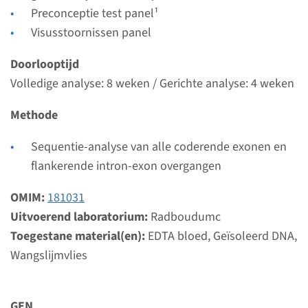
weken
Preconceptie test panel¹
Uitvoerend laboratorium
Visusstoornissen panel
Radboudumc
Doorlooptijd
Volledige analyse: 8 weken / Gerichte analyse: 4 weken
Bekijk
Toevoegen
Methode
Gen
Sequentie-analyse van alle coderende exonen en
flankerende intron-exon overgangen
GPR179 - congenitale
stationaire nachtblindheid
OMIM:
181031
Uitvoerend laboratorium:
Radboudumc
type 1E, autosomaal
Toegestane material(en):
EDTA bloed, Geïsoleerd DNA,
recessief
Wangslijmvlies
Doorlooptijd
Volledige analyse: 8 weken / Gerichte analyse: 4
GEN