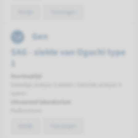
Bekijk
Toevoegen
Gen
SAG - ziekte van Oguchi type
1
Doorlooptijd
Volledige analyse: 8 weken / Gerichte analyse: 4
weken
Uitvoerend laboratorium
Radboudumc
Bekijk
Toevoegen