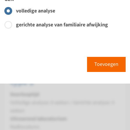
weken
volledige analyse
Uitvoerend laboratorium
Radboudumc
gerichte analyse van familiaire afwijking
Bekijk
Toevoegen
Gen
Toevoegen
GRK1 - ziekte van Oguchi
type 2
Doorlooptijd
Volledige analyse: 8 weken / Gerichte analyse: 4
weken
Uitvoerend laboratorium
Radboudumc