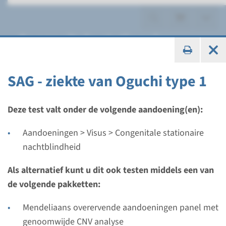
Congenitale stationaire
nachtblindheid
SAG - ziekte van Oguchi type 1
Deze test valt onder de volgende aandoening(en):
Gen
Aandoeningen > Visus > Congenitale stationaire
CACNA1F - congenitale
nachtblindheid
stationaire nachtblindheid
Als alternatief kunt u dit ook testen middels een van
type 2A
de volgende pakketten:
Doorlooptijd
Mendeliaans overervende aandoeningen panel met
Volledige analyse: 8 weken / Gerichte analyse: 4
genoomwijde CNV analyse