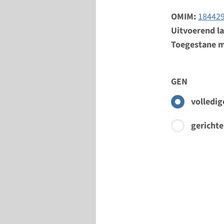
OMIM:
18442
Uitvoerend l
Toegestane m
GEN
volledig
gerichte