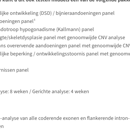
Bekij
umc
lijke ontwikkeling (DSD) / bijnieraandoeningen panel
oeningen panel¹
dotroop hypogonadisme (Kallmann) panel
ngte/skeletdysplasie panel met genoomwijde CNV analyse
ans overervende aandoeningen panel met genoomwijde CN
lijke beperking / ontwikkelingsstoornis panel met genoom
rnissen panel
lyse: 8 weken / Gerichte analyse: 4 weken
-analyse van alle coderende exonen en flankerende intron
en