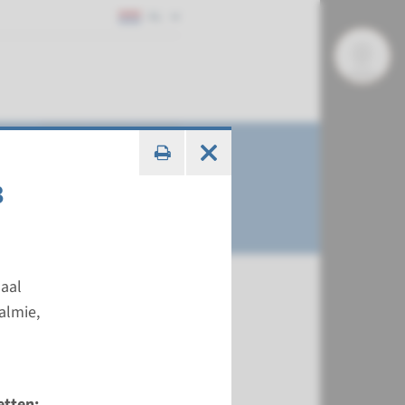
NL
3
aal
almie,
etten: