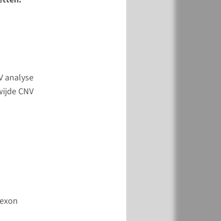
k
Toevoegen
V analyse
wijde CNV
-exon