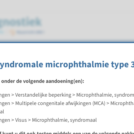
 syndromaal
syndromale microphthalmie type 
t onder de volgende aandoening(en):
gen > Verstandelijke beperking > Microphthalmie, syndrom
yndromale microphthalmie type 3
gen > Multipele congenitale afwijkingen (MCA) > Microphth
al
ijd
gen > Visus > Microphthalmie, syndromaal
analyse: 8 weken / Gerichte analyse: 4 weken
d laboratorium
ef kunt u dit ook testen middels een van de volgende pakk