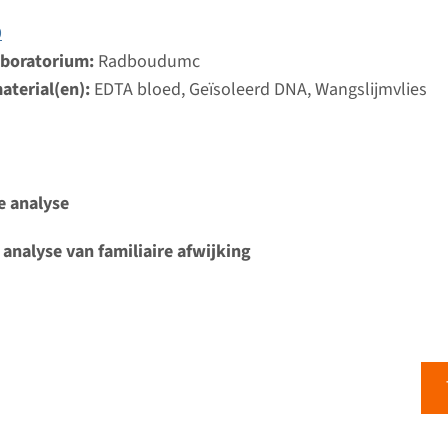
9
aboratorium:
Radboudumc
aterial(en):
EDTA bloed, Geïsoleerd DNA, Wangslijmvlies
e analyse
 analyse van familiaire afwijking