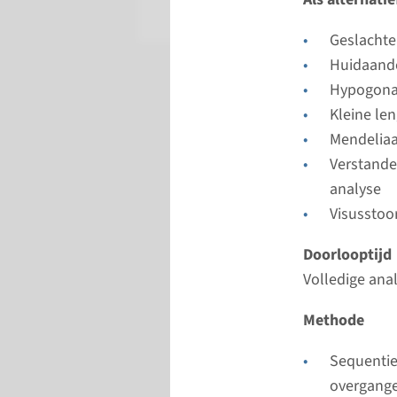
Radboud
Geslachte
Huidaand
Hypogona
Kleine le
Mendelia
Verstande
analyse
Visusstoo
Doorlooptijd
Volledige ana
Methode
Sequentie
overgang