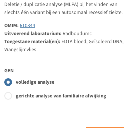
Uitvoerend laboratorium
Deletie / duplicatie analyse (MLPA) bij het vinden van
Radboudumc
slechts één variant bij een autosomaal recessief ziekte.
Bekijk
Toevoegen
OMIM:
610844
Uitvoerend laboratorium:
Radboudumc
Toegestane material(en):
EDTA bloed, Geïsoleerd DNA,
Gen
Wangslijmvlies
AP5Z1 (KIAA0415) -
autosomaal recessieve
GEN
spastische paraplegie type
volledige analyse
48
gerichte analyse van familiaire afwijking
Doorlooptijd
Volledige analyse: 8 weken / Gerichte analyse: 4
weken
Uitvoerend laboratorium