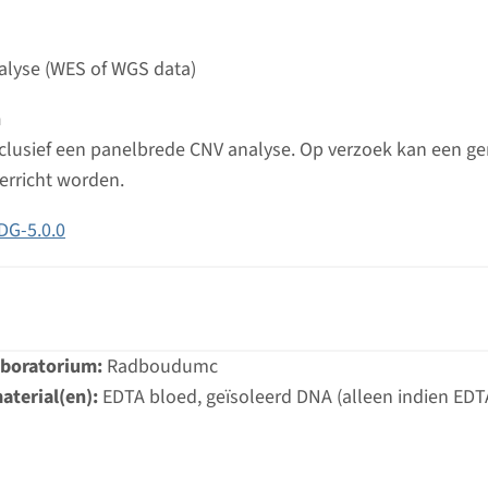
Bekij
umc
lyse (WES of WGS data)
n
inclusief een panelbrede CNV analyse. Op verzoek kan een 
erricht worden.
DG-5.0.0
aboratorium:
Radboudumc
aterial(en):
EDTA bloed, geïsoleerd DNA (alleen indien EDT