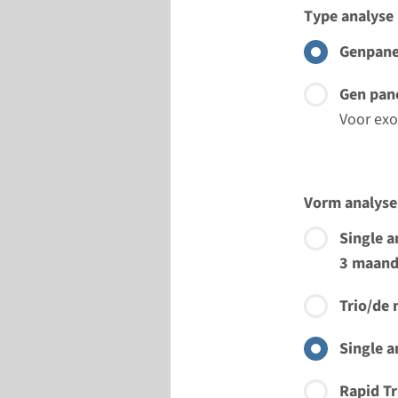
Type analyse
Genpane
Gen pane
Voor exo
Vorm analyse
Single a
3 maan
Trio/de 
Single a
Rapid Tr