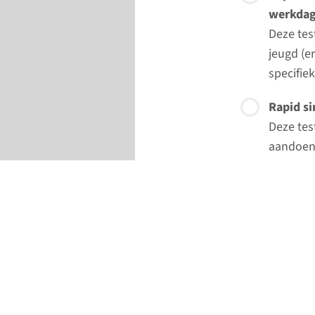
werkda
Deze tes
jeugd (e
specifie
Rapid si
Deze tes
aandoeni
trio onde