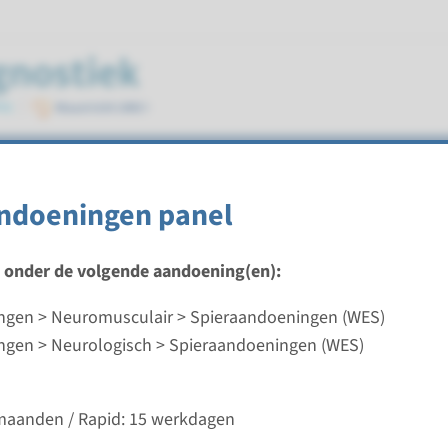
en (WES)
ndoeningen panel
t onder de volgende aandoening(en):
gen > Neuromusculair > Spieraandoeningen (WES)
doeningen panel
gen > Neurologisch > Spieraandoeningen (WES)
ijd
 2-3 maanden / Rapid: 15 werkdagen
 maanden / Rapid: 15 werkdagen
d laboratorium