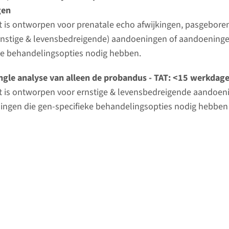
gen
t is ontworpen voor prenatale echo afwijkingen, pasgebore
rnstige & levensbedreigende) aandoeningen of aandoeninge
ke behandelingsopties nodig hebben.
ngle analyse van alleen de probandus - TAT: <15 werkdag
t is ontworpen voor ernstige & levensbedreigende aandoen
ngen die gen-specifieke behandelingsopties nodig hebben
rzoek niet mogelijk/gebruikelijk is.