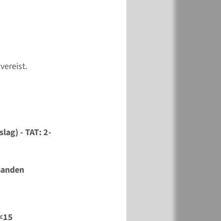
vereist.
lag) - TAT: 2-
maanden
 <15