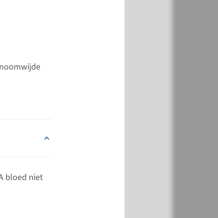
k
Toevoegen
genoomwijde
A bloed niet