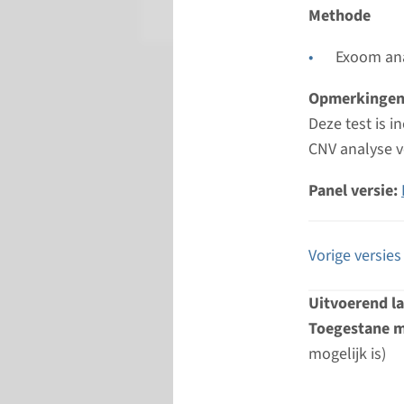
Radboud
Methode
Exoom ana
Opmerkinge
Deze test is 
CNV analyse v
Panel versie:
Vorige versies
Uitvoerend l
Toegestane m
mogelijk is)