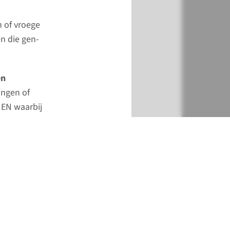
n of vroege
n die gen-
en
ingen of
 EN waarbij
Toevoegen