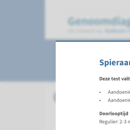
Spieraandoening
Spieraa
Deze test val
Aandoenin
Panel
Spieraan
Aandoenin
Doorloopt
Doorlooptijd
Regulier:
Regulier: 2-3
Uitvoeren