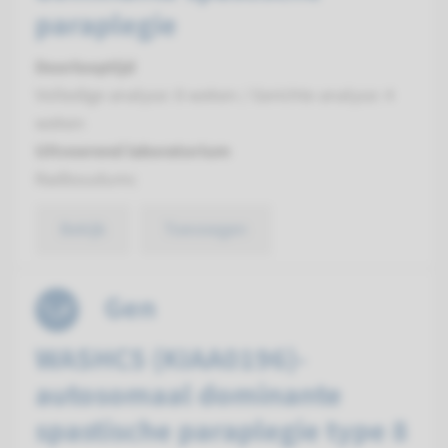
paraplegie
Doorlooptijd
Volledige analyse: 8 weken / Gerichte analyse: 4
weken
Uitvoerend laboratorium
Radboudumc
Bekijk
Toevoegen
Gen
WASHC5 (KIAA0196)-
autosomaal dominante
spastische paraplegie type 8