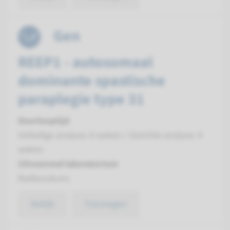
Gen
REEP1 - autosomaal
dominante spastische
paraplegie type 31
Doorlooptijd
Volledige analyse: 8 weken / Gerichte analyse: 4
weken
Uitvoerend laboratorium
Radboudumc
Bekijk
Toevoegen