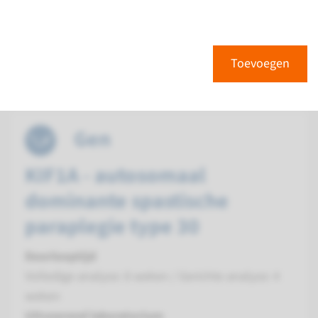
weken
Uitvoerend laboratorium
Radboudumc
Toevoegen
Bekijk
Toevoegen
Gen
KIF1A - autosomaal
dominante spastische
paraplegie type 30
Doorlooptijd
Volledige analyse: 8 weken / Gerichte analyse: 4
weken
Uitvoerend laboratorium