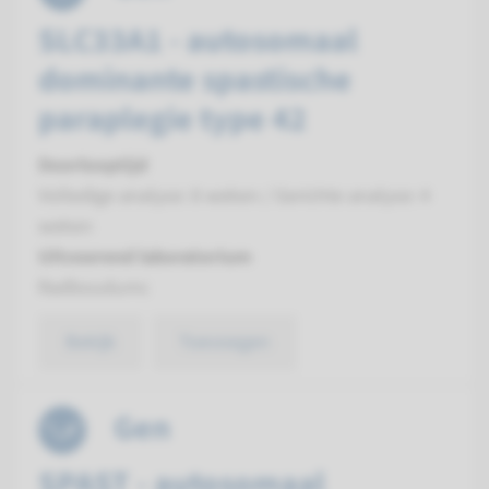
SLC33A1 - autosomaal
dominante spastische
paraplegie type 42
Doorlooptijd
Volledige analyse: 8 weken / Gerichte analyse: 4
weken
Uitvoerend laboratorium
Radboudumc
Bekijk
Toevoegen
Gen
SPAST - autosomaal