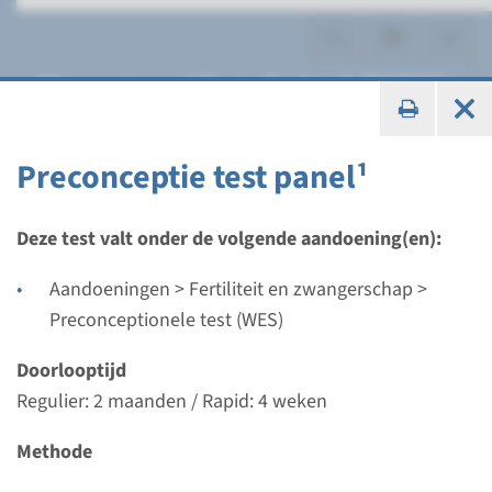
Preconceptionele test (WES)
Preconceptie test panel¹
Panel
Deze test valt onder de volgende aandoening(en):
Preconceptie test panel¹
Aandoeningen > Fertiliteit en zwangerschap >
Preconceptionele test (WES)
Doorlooptijd
Regulier: 2 maanden / Rapid: 4 weken
Doorlooptijd
Uitvoerend laboratorium
Regulier: 2 maanden / Rapid: 4 weken
Maastricht UMC+
Methode
Bekijk
Toevoegen