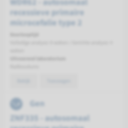
WDR62 - autosomaal
recessieve primaire
microcefalie type 2
Doorlooptijd
Volledige analyse: 8 weken / Gerichte analyse: 4
weken
Uitvoerend laboratorium
Radboudumc
Bekijk
Toevoegen
Gen
ZNF335 - autosomaal