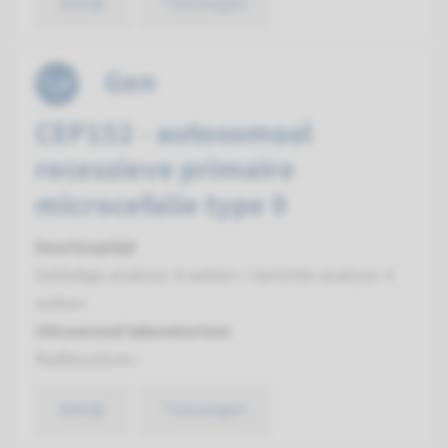
Bekijk
Toevoegen
Gen
CEP152 - autosomaal
recessieve primaire
microcefalie type 9
Doorlooptijd
Volledige analyse: 8 weken / Gerichte analyse: 4
weken
Uitvoerend laboratorium
Radboudumc
Bekijk
Toevoegen