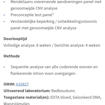
Mendeliaans overervende aandoeningen panel met
Uitvoerend laboratorium
genoomwijde CNV analyse
Radboudumc
Preconceptie test panel¹
Bekijk
Toevoegen
Verstandelijke beperking / ontwikkelingsstoornis
panel met genoomwijde CNV analyse
Gen
Doorlooptijd
Volledige analyse: 8 weken / Gerichte analyse: 4 weken
CDK5RAP2 - autosomaal
Methode
recessieve primaire
microcefalie type 3
Sequentie-analyse van alle coderende exonen en
flankerende intron-exon overgangen
Doorlooptijd
OMIM:
Volledige analyse: 8 weken / Gerichte analyse: 4
610827
Uitvoerend laboratorium:
weken
Radboudumc
Toegestane material(en):
Uitvoerend laboratorium
EDTA bloed, Geïsoleerd DNA,
Wangslijmvlies
Radboudumc