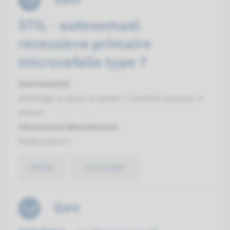
STIL - autosomaal
recessieve primaire
microcefalie type 7
Doorlooptijd
Volledige analyse: 8 weken / Gerichte analyse: 4
weken
Uitvoerend laboratorium
Radboudumc
Bekijk
Toevoegen
Gen