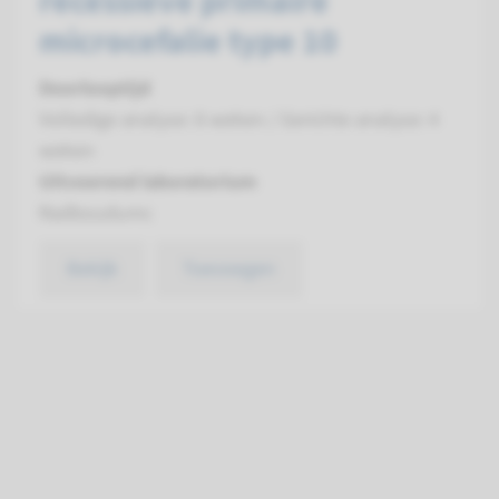
recessieve primaire
microcefalie type 10
Doorlooptijd
Volledige analyse: 8 weken / Gerichte analyse: 4
weken
Uitvoerend laboratorium
Radboudumc
Bekijk
Toevoegen