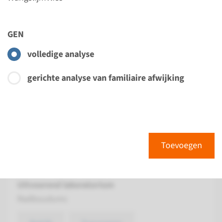
Bekijk
Toevoegen
GEN
volledige analyse
Gen
gerichte analyse van familiaire afwijking
CENPJ - autosomaal
recessieve primaire
microcefalie type 6
Doorlooptijd
Toevoegen
Volledige analyse: 8 weken / Gerichte analyse: 4
weken
Uitvoerend laboratorium
Radboudumc