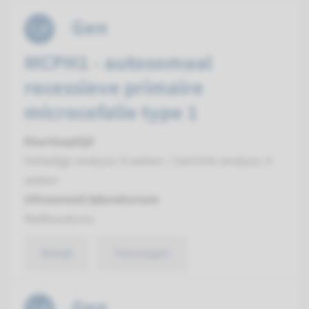
Gen
MCPH1 - autosomaal
recessieve primaire
microcefalie type 1
Doorlooptijd
Volledige analyse: 8 weken / Gerichte analyse: 4
weken
Uitvoerend laboratorium
Radboudumc
Bekijk
Toevoegen
Gen