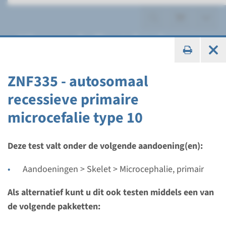
Microcephalie, primair
ZNF335 - autosomaal
recessieve primaire
Gen
microcefalie type 10
ASPM - autosomaal
recessieve primaire
Deze test valt onder de volgende aandoening(en):
microcefalie type 5
Aandoeningen > Skelet > Microcephalie, primair
Doorlooptijd
Als alternatief kunt u dit ook testen middels een van
Volledige analyse: 8 weken / Gerichte analyse: 4
de volgende pakketten:
weken