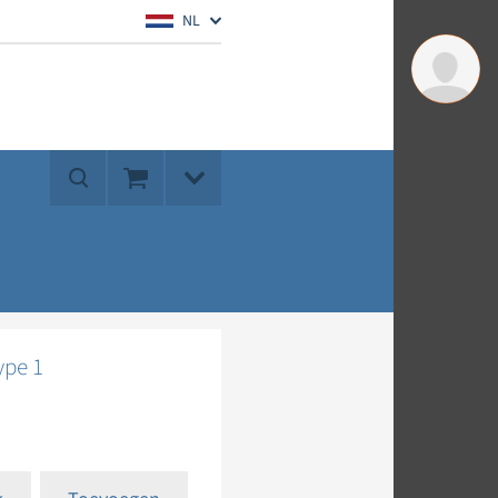
NL
ype 1