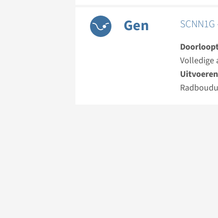
Gen
SCNN1G -
Doorloopt
Volledige 
Uitvoeren
Radboud