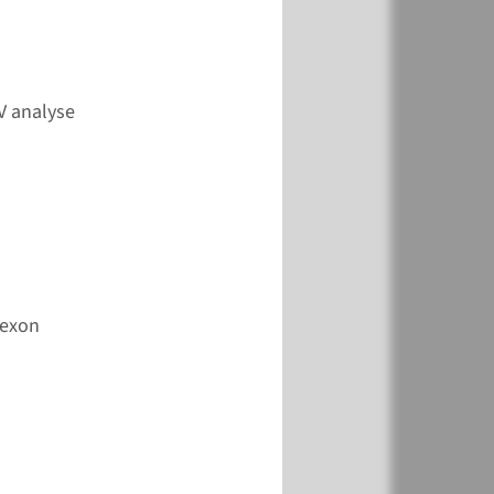
k
Toevoegen
V analyse
-exon