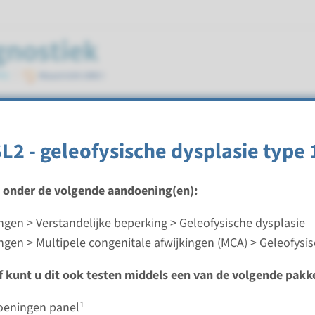
plasie
2 - geleofysische dysplasie type 
t onder de volgende aandoening(en):
gen > Verstandelijke beperking > Geleofysische dysplasie
 - geleofysische dysplasie type 1
gen > Multipele congenitale afwijkingen (MCA) > Geleofysis
ijd
ef kunt u dit ook testen middels een van de volgende pakk
analyse: 8 weken / Gerichte analyse: 4 weken
d laboratorium
oeningen panel¹