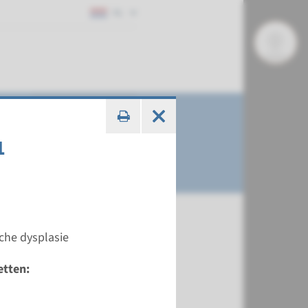
NL
1
che dysplasie
etten: