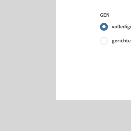
GEN
volledig
gerichte