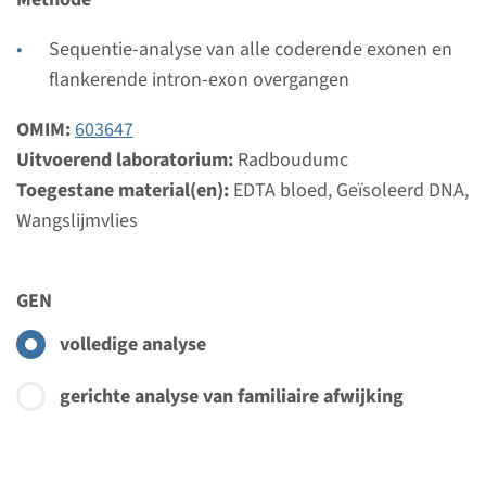
Uitvoerend laboratorium
Radboudumc
Sequentie-analyse van alle coderende exonen en
flankerende intron-exon overgangen
Bekijk
Toevoegen
OMIM:
603647
Uitvoerend laboratorium:
Radboudumc
Gen
Toegestane material(en):
EDTA bloed, Geïsoleerd DNA,
Wangslijmvlies
BTD - Biotinidase deficiëntie
Doorlooptijd
GEN
Volledige analyse: 8 weken / Gerichte analyse: 4
weken
volledige analyse
Uitvoerend laboratorium
gerichte analyse van familiaire afwijking
Radboudumc
Bekijk
Toevoegen