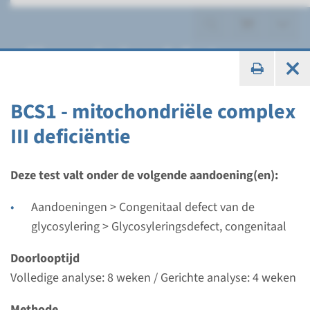
Glycosyleringsdefect,
congenitaal
BCS1 - mitochondriële complex
III deficiëntie
Gen
Deze test valt onder de volgende aandoening(en):
BCS1 - mitochondriële
Aandoeningen > Congenitaal defect van de
complex III deficiëntie
glycosylering > Glycosyleringsdefect, congenitaal
Doorlooptijd
Doorlooptijd
Volledige analyse: 8 weken / Gerichte analyse: 4 weken
Volledige analyse: 8 weken / Gerichte analyse: 4
weken
Methode