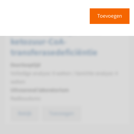
Gen
Toevoegen
OXCT1 - Succinyl-CoA:3-
ketozuur-CoA-
transferasedeficiëntie
Doorlooptijd
Volledige analyse: 8 weken / Gerichte analyse: 4
weken
Uitvoerend laboratorium
Radboudumc
Bekijk
Toevoegen