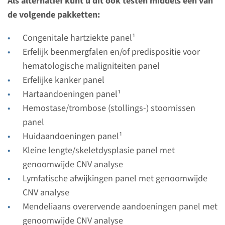
Als alternatief kunt u dit ook testen middels een van
Bekijk
Toevoegen
de volgende pakketten:
Congenitale hartziekte panel¹
Gen
Erfelijk beenmergfalen en/of predispositie voor
hematologische maligniteiten panel
PTPN11 - LEOPARD
Erfelijke kanker panel
syndroom
Hartaandoeningen panel¹
Hemostase/trombose (stollings-) stoornissen
Doorlooptijd
panel
Volledige analyse: 8 weken / Gerichte analyse: 4
Huidaandoeningen panel¹
weken
Kleine lengte/skeletdysplasie panel met
Uitvoerend laboratorium
genoomwijde CNV analyse
Radboudumc
Lymfatische afwijkingen panel met genoomwijde
CNV analyse
Bekijk
Toevoegen
Mendeliaans overervende aandoeningen panel met
genoomwijde CNV analyse