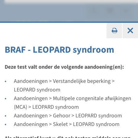
LEOPARD syndroom
BRAF - LEOPARD syndroom
Gen
Deze test valt onder de volgende aandoening(en):
BRAF - LEOPARD syndroom
Aandoeningen > Verstandelijke beperking >
LEOPARD syndroom
Doorlooptijd
Aandoeningen > Multipele congenitale afwijkingen
Volledige analyse: 8 weken / Gerichte analyse: 4
(MCA) > LEOPARD syndroom
weken
Aandoeningen > Gehoor > LEOPARD syndroom
Uitvoerend laboratorium
Aandoeningen > Skelet > LEOPARD syndroom
Radboudumc