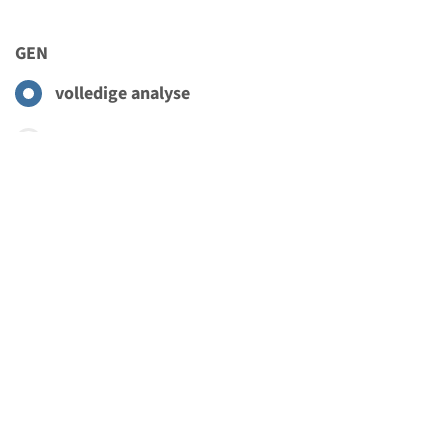
GEN
volledige analyse
Menu
gerichte analyse van familiaire afwijking
Toevoegen