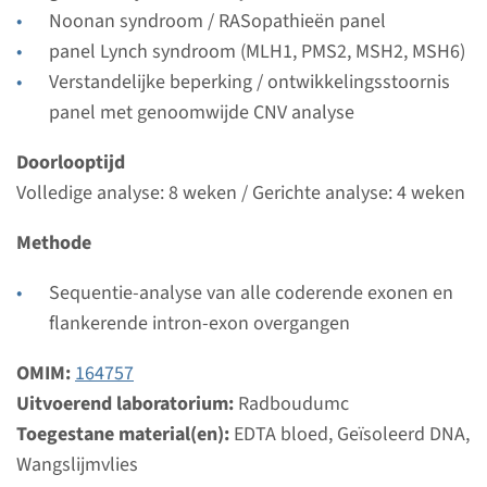
Gen
Noonan syndroom / RASopathieën panel
panel Lynch syndroom (MLH1, PMS2, MSH2, MSH6)
RAF1 - LEOPARD syndroom
Verstandelijke beperking / ontwikkelingsstoornis
panel met genoomwijde CNV analyse
Doorlooptijd
Volledige analyse: 8 weken / Gerichte analyse: 4
Doorlooptijd
weken
Volledige analyse: 8 weken / Gerichte analyse: 4 weken
Uitvoerend laboratorium
Radboudumc
Methode
Sequentie-analyse van alle coderende exonen en
Bekijk
Toevoegen
flankerende intron-exon overgangen
OMIM:
164757
Uitvoerend laboratorium:
Radboudumc
Toegestane material(en):
EDTA bloed, Geïsoleerd DNA,
Wangslijmvlies