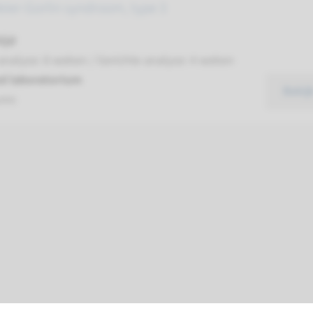
eier-Gorlin syndroom, type 3
ijd
analyse: 8 weken / Gerichte analyse: 4 weken
d laboratorium
Bekij
umc