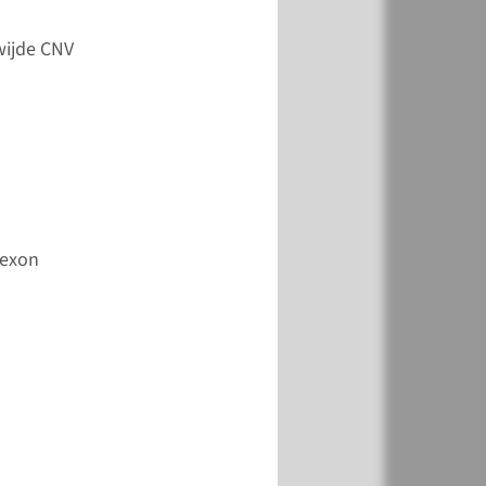
k
Toevoegen
wijde CNV
k
Toevoegen
-exon
k
Toevoegen