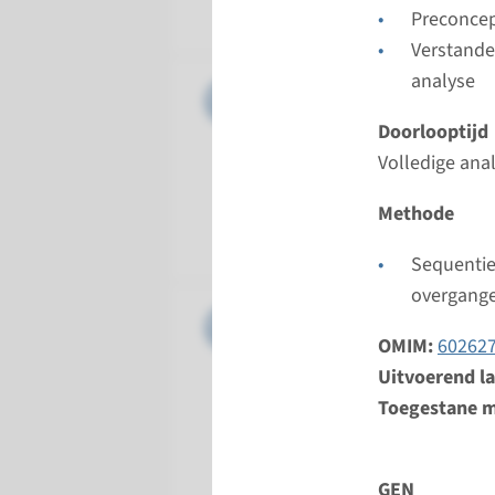
Radboud
Preconcep
Verstande
analyse
Gen
CDT1 - M
Doorlooptijd
Doorloopt
Volledige ana
Volledige 
Uitvoeren
Methode
Radboud
Sequentie
overgang
Gen
GMNN - M
OMIM:
60262
Doorloopt
Uitvoerend l
Volledige 
Toegestane m
Uitvoeren
Radboud
GEN