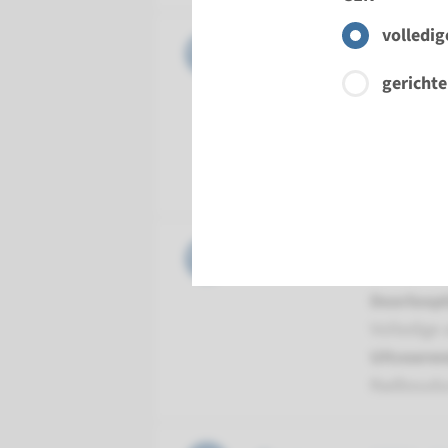
volledig
Gen
ORC1 - M
gerichte
Doorloopt
Volledige 
Uitvoeren
Radboud
Gen
ORC4 - M
Doorloopt
Volledige 
Uitvoeren
Radboud