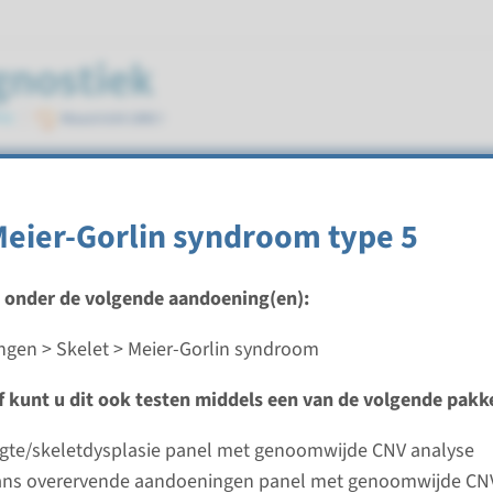
ndroom
Meier-Gorlin syndroom type 5
t onder de volgende aandoening(en):
gen > Skelet > Meier-Gorlin syndroom
eier-Gorlin syndroom type 5
ef kunt u dit ook testen middels een van de volgende pakk
ijd
analyse: 8 weken / Gerichte analyse: 4 weken
ngte/skeletdysplasie panel met genoomwijde CNV analyse
d laboratorium
ans overervende aandoeningen panel met genoomwijde CN