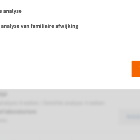
e analyse
eier-Gorlin syndroom, type 1
 analyse van familiaire afwijking
ijd
analyse: 8 weken / Gerichte analyse: 4 weken
d laboratorium
Bekij
umc
eier-Gorlin syndroom, type 2
ijd
analyse: 8 weken / Gerichte analyse: 4 weken
d laboratorium
Bekij
umc