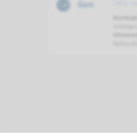
Gen
ORC6 - M
Doorloopt
Volledige 
Uitvoeren
Radboud