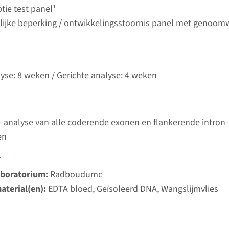
Bekij
umc
tie test panel¹
lijke beperking / ontwikkelingsstoornis panel met genoom
eier-Gorlin syndroom type 4
ijd
lyse: 8 weken / Gerichte analyse: 4 weken
analyse: 8 weken / Gerichte analyse: 4 weken
d laboratorium
Bekij
umc
-analyse van alle coderende exonen en flankerende intron
en
eier-Gorlin syndroom type 6
7
ijd
aboratorium:
Radboudumc
analyse: 8 weken / Gerichte analyse: 4 weken
aterial(en):
EDTA bloed, Geïsoleerd DNA, Wangslijmvlies
d laboratorium
Bekij
umc