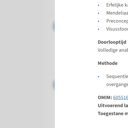
Radboud
Erfelijke 
Mendelia
Preconcep
Gen
CLRN1 - 
Visusstoo
Doorloopt
Doorlooptijd
Volledige 
Volledige ana
Uitvoeren
Radboud
Methode
Sequentie
Gen
MYO7A - 
overgang
Doorloopt
OMIM:
60551
Volledige 
Uitvoerend l
Uitvoeren
Toegestane m
Radboud