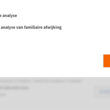
 Usher syndroom type 1F
e analyse
ijd
 analyse van familiaire afwijking
analyse: 8 weken / Gerichte analyse: 4 weken
d laboratorium
Bekij
umc
ARMONIN)- Usher syndroom type 1C
ijd
analyse: 8 weken / Gerichte analyse: 4 weken
d laboratorium
Bekij
umc