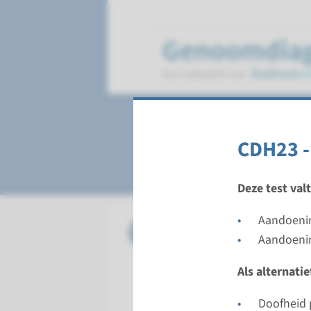
Usher Syndroom
CDH23 -
Deze test val
Aandoeni
Gen
CDH23 - 
Aandoenin
Doorloopt
Als alternati
Volledige 
Uitvoeren
Doofheid 