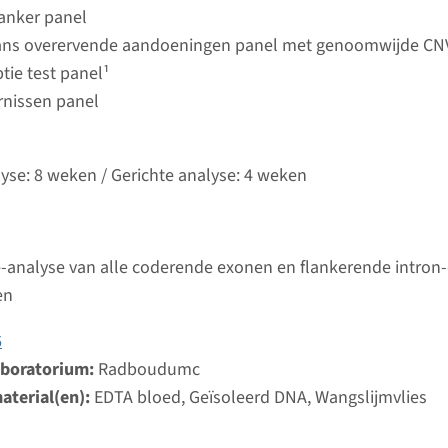
Bekij
umc
kanker panel
ans overervende aandoeningen panel met genoomwijde CN
tie test panel¹
Usher syndroom type 3A (USH3A)
rnissen panel
ijd
analyse: 8 weken / Gerichte analyse: 4 weken
lyse: 8 weken / Gerichte analyse: 4 weken
d laboratorium
Bekij
umc
-analyse van alle coderende exonen en flankerende intron
Usher syndroom type 1B
en
ijd
6
analyse: 8 weken / Gerichte analyse: 4 weken
aboratorium:
Radboudumc
d laboratorium
aterial(en):
EDTA bloed, Geïsoleerd DNA, Wangslijmvlies
Bekij
umc