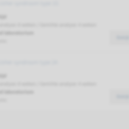
Usher syndroom type 1G
ijd
analyse: 8 weken / Gerichte analyse: 4 weken
d laboratorium
Bekij
umc
Usher syndroom type 2A
ijd
analyse: 8 weken / Gerichte analyse: 4 weken
d laboratorium
Bekij
umc