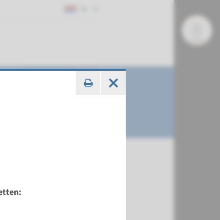
NL
etten: