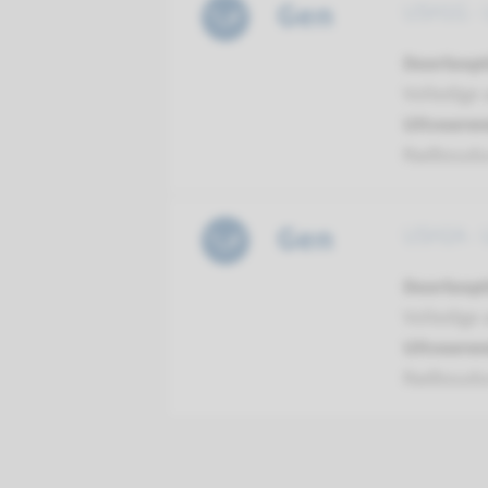
Gen
USH1G - 
Doorloopt
Volledige 
Uitvoeren
Radboud
Gen
USH2A - 
Doorloopt
Volledige 
Uitvoeren
Radboud