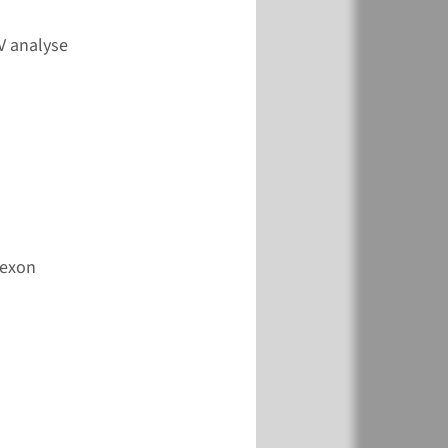
k
Toevoegen
V analyse
k
Toevoegen
-exon
k
Toevoegen