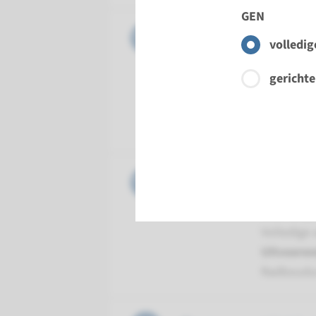
GEN
Gen
PCDH15 -
volledig
Doorloopt
gerichte
Volledige 
Uitvoeren
Radboud
Gen
USH1C (H
Doorloopt
Volledige 
Uitvoeren
Radboud