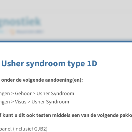
 Usher syndroom type 1D
t onder de volgende aandoening(en):
ngen > Gehoor > Usher Syndroom
Usher syndroom type 1D
gen > Visus > Usher Syndroom
ijd
ef kunt u dit ook testen middels een van de volgende pakk
analyse: 8 weken / Gerichte analyse: 4 weken
d laboratorium
panel (inclusief GJB2)