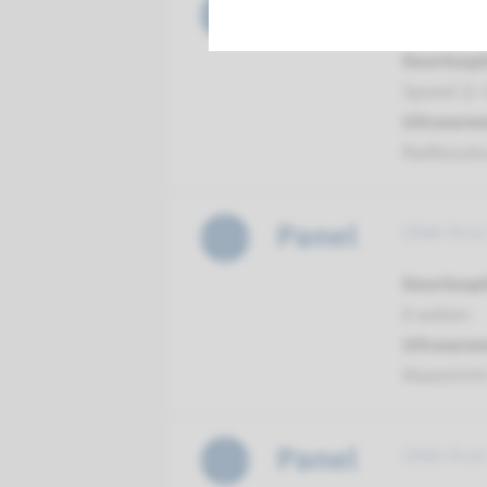
Panel
DNA-first
Doorloopt
Spoed (2-
Uitvoeren
Radboudu
Panel
DNA-firs
Doorloopt
8 weken
Uitvoeren
Maastrich
Panel
DNA-firs