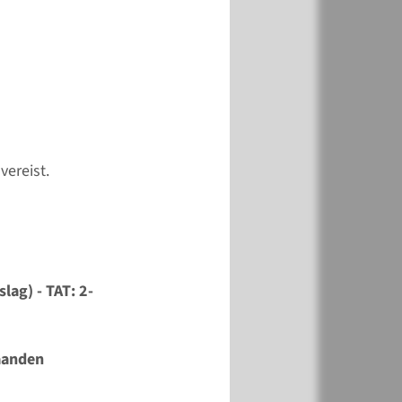
vereist.
k
Toevoegen
lag) - TAT: 2-
maanden
k
Toevoegen