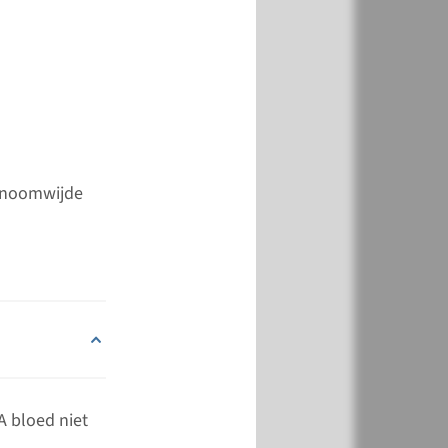
k
Toevoegen
genoomwijde
k
Toevoegen
A bloed niet
k
Toevoegen