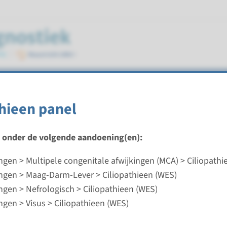
thieen panel
ek
t onder de volgende aandoening(en):
gen > Multipele congenitale afwijkingen (MCA) > Ciliopathi
gen > Maag-Darm-Lever > Ciliopathieen (WES)
ne cardiomyopathie panel¹
gen > Nefrologisch > Ciliopathieen (WES)
gen > Visus > Ciliopathieen (WES)
ijd