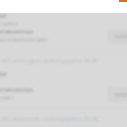
 erfelijke borstkanker
ijd
3 weken)
d laboratorium
Bekij
mc & Maastricht UMC+
t WES aritmogene cardiomyopathie (ACM)¹
ijd
d laboratorium
Bekij
t UMC+
t WES dilaterende cardiomyopathie (DCM)¹