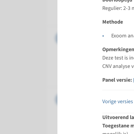
Uitvoeren
Regulier: 2-3
Maastrich
Methode
Panel
Exoom ana
Beweging
Opmerkinge
Doorloopt
Deze test is 
Regulier:
CNV analyse v
Uitvoeren
Radboud
Panel versie:
Panel
Ciliopath
Vorige versies
Doorloopt
Uitvoerend l
Regulier:
Toegestane m
Uitvoeren