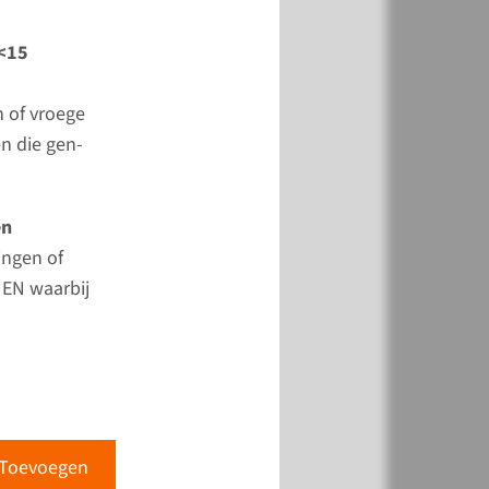
e
 <15
n of vroege
n die gen-
k
Toevoegen
en
ingen of
 EN waarbij
k
Toevoegen
Toevoegen