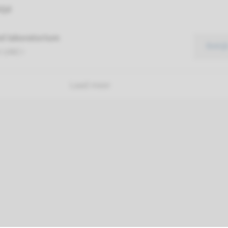
ijd
d laboratorium
Bekij
t UMC+
Laad meer