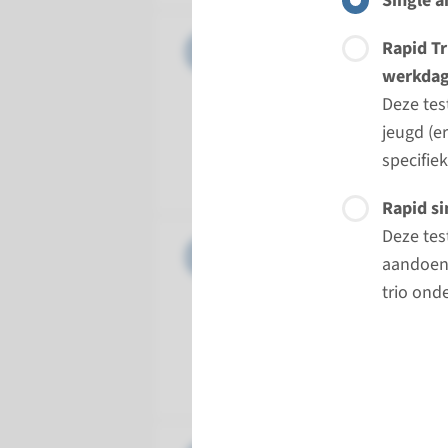
Single a
Panel
Craniofa
Rapid Tr
werkda
Doorloopt
Deze tes
Regulier:
jeugd (e
Uitvoeren
specifie
Radboud
Rapid si
Deze tes
Panel
Dilatere
aandoeni
trio onde
Doorloopt
8 weken
Uitvoeren
Maastrich