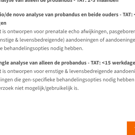
nalyse van alleen de probandus - TAT: 2-3 maanden
ciale afwijkingen panel met genoomwijde CNV analys
io/de novo analyse van probandus en beide ouders - TAT:
gen
ijd
t is ontworpen voor prenatale echo afwijkingen, pasgebore
 2-3 maanden / Rapid: 15 werkdagen
rnstige & levensbedreigende) aandoeningen of aandoeninge
d laboratorium
ke behandelingsopties nodig hebben.
Bekij
umc
ngle analyse van alleen de probandus - TAT: <15 werkdag
t is ontworpen voor ernstige & levensbedreigende aandoen
nde cardiomyopathieën panel¹
ngen die gen-specifieke behandelingsopties nodig hebben
rzoek niet mogelijk/gebruikelijk is.
ijd
d laboratorium
Bekij
t UMC+