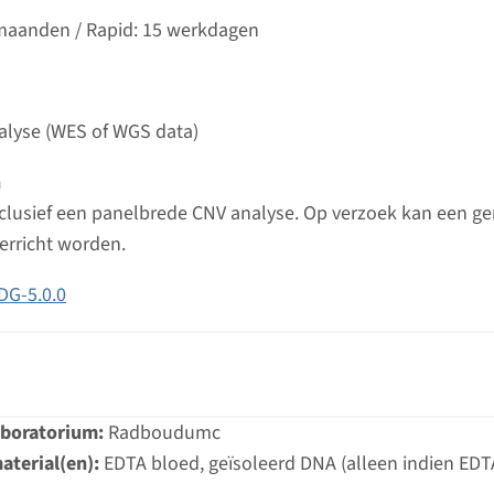
d laboratorium
 maanden / Rapid: 15 werkdagen
Bekij
t UMC+
lyse (WES of WGS data)
stoornissen panel
n
ijd
inclusief een panelbrede CNV analyse. Op verzoek kan een 
 2-3 maanden / Rapid: 15 werkdagen
erricht worden.
d laboratorium
Bekij
umc
DG-5.0.0
ieen panel
ijd
aboratorium:
Radboudumc
 2-3 maanden / Rapid: 15 werkdagen
aterial(en):
EDTA bloed, geïsoleerd DNA (alleen indien EDT
d laboratorium
Bekij