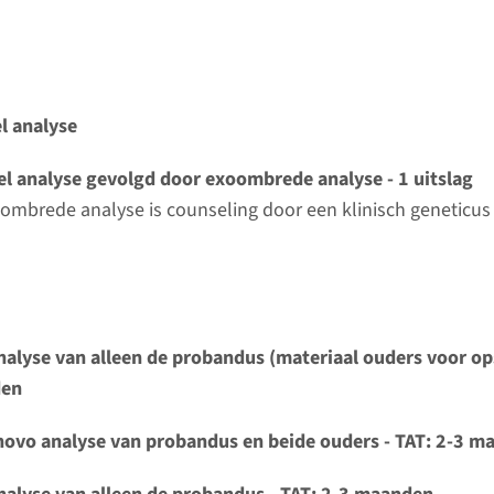
umc
nt-gemedieerde nierziekten panel
l analyse
ijd
 2-3 maanden / Rapid: 15 werkdagen
l analyse gevolgd door exoombrede analyse - 1 uitslag
d laboratorium
ombrede analyse is counseling door een klinisch geneticus 
Bekij
umc
le hartziekte panel¹
nalyse van alleen de probandus (materiaal ouders voor ops
ijd
den
 2-3 maanden / Rapid: 15 werkdagen
d laboratorium
novo analyse van probandus en beide ouders - TAT: 2-3 
Bekij
t UMC+