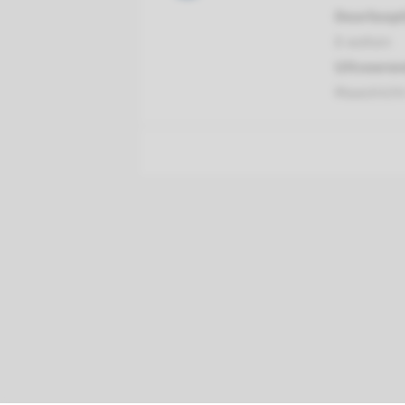
Doorloopt
8 weken
Uitvoeren
Maastrich