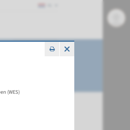
NL
een (WES)