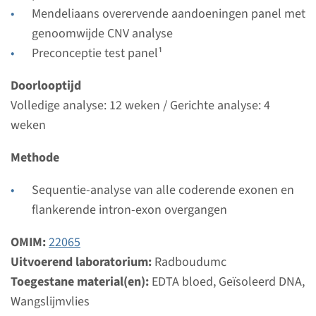
Bekijk
Toevoegen
Mendeliaans overervende aandoeningen panel met
genoomwijde CNV analyse
Preconceptie test panel¹
Gen
Doorlooptijd
F11 - factor XI (FXI)
Volledige analyse: 12 weken / Gerichte analyse: 4
deficiëntie
weken
Methode
Doorlooptijd
Volledige analyse: 8 weken / Gerichte analyse: 4
Sequentie-analyse van alle coderende exonen en
weken
flankerende intron-exon overgangen
Uitvoerend laboratorium
Radboudumc
OMIM:
22065
Uitvoerend laboratorium:
Radboudumc
Bekijk
Toevoegen
Toegestane material(en):
EDTA bloed, Geïsoleerd DNA,
Wangslijmvlies