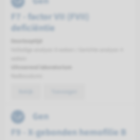
Gen
F7 - factor VII (FVII)
deficiëntie
Doorlooptijd
Volledige analyse: 8 weken / Gerichte analyse: 4
weken
Uitvoerend laboratorium
Radboudumc
Bekijk
Toevoegen
Gen
F9 - X-gebonden hemofilie B