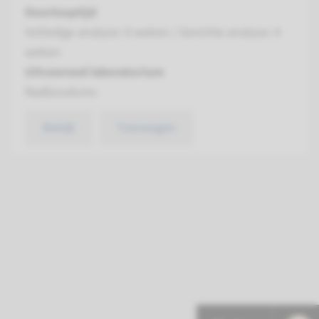
Doorlooptijd
Volledige analyse: 8 weken / Gerichte analyse: 4
weken
Uitvoerend laboratorium
Radboudumc
Bekijk
Toevoegen