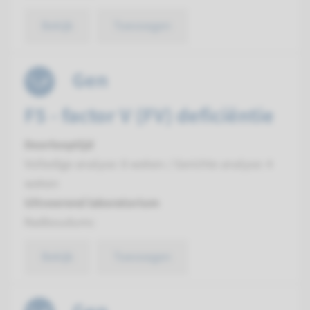
Bekijk
Toevoegen
Gen
F5 - factor V (FV) deficiëntie
Doorlooptijd
Volledige analyse: 8 weken / Gerichte analyse: 4
weken
Uitvoerend laboratorium
Radboudumc
Bekijk
Toevoegen