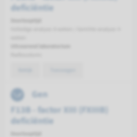
deficiëntie
Doorlooptijd
Volledige analyse: 8 weken / Gerichte analyse: 4
weken
Uitvoerend laboratorium
Radboudumc
Bekijk
Toevoegen
Gen
F13B - factor XIII (FXIIIB)
deficiëntie
Doorlooptijd