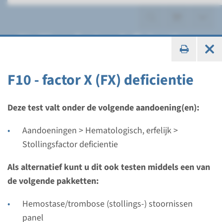
Stollingsfactor deficientie
F10 - factor X (FX) deficientie
Gen
Deze test valt onder de volgende aandoening(en):
F10 - factor X (FX) deficientie
Aandoeningen > Hematologisch, erfelijk >
Stollingsfactor deficientie
Doorlooptijd
Volledige analyse: 12 weken / Gerichte analyse: 4
Als alternatief kunt u dit ook testen middels een van
weken
de volgende pakketten:
Uitvoerend laboratorium
Hemostase/trombose (stollings-) stoornissen
Radboudumc
panel