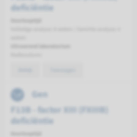
deficiëntie
Doorlooptijd
Volledige analyse: 8 weken / Gerichte analyse: 4
weken
Uitvoerend laboratorium
Radboudumc
Bekijk
Toevoegen
Gen
F13B - factor XIII (FXIIIB)
deficiëntie
Doorlooptijd