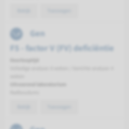
Bekijk
Toevoegen
Gen
F5 - factor V (FV) deficiëntie
Doorlooptijd
Volledige analyse: 8 weken / Gerichte analyse: 4
weken
Uitvoerend laboratorium
Radboudumc
Bekijk
Toevoegen