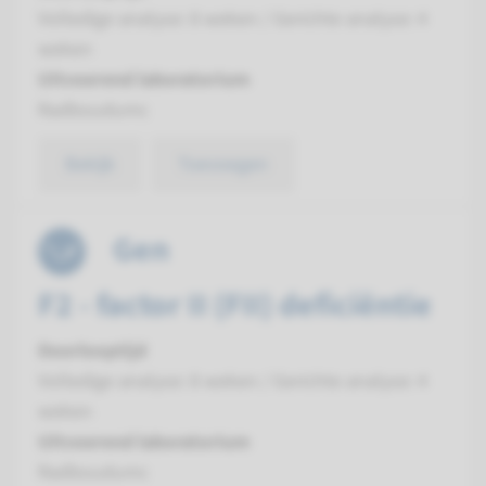
Volledige analyse: 8 weken / Gerichte analyse: 4
weken
Uitvoerend laboratorium
Radboudumc
Bekijk
Toevoegen
Gen
F2 - factor II (FII) deficiëntie
Doorlooptijd
Volledige analyse: 8 weken / Gerichte analyse: 4
weken
Uitvoerend laboratorium
Radboudumc