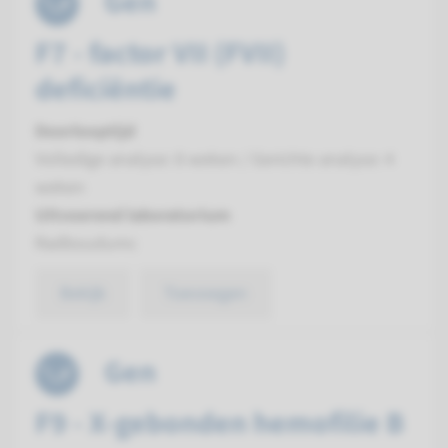
Gen
F7 - factor VII (FVII)
deficiëntie
Doorlooptijd
Volledige analyse: 8 weken / Gerichte analyse: 4
weken
Uitvoerend laboratorium
Radboudumc
Bekijk
Toevoegen
Gen
F9 - X-gebonden hemofilie B