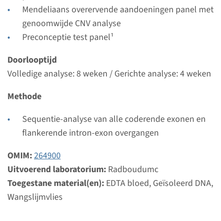
Bekijk
Toevoegen
Mendeliaans overervende aandoeningen panel met
genoomwijde CNV analyse
Preconceptie test panel¹
Gen
Doorlooptijd
F11 - factor XI (FXI)
Volledige analyse: 8 weken / Gerichte analyse: 4 weken
deficiëntie
Methode
Doorlooptijd
Sequentie-analyse van alle coderende exonen en
Volledige analyse: 8 weken / Gerichte analyse: 4
flankerende intron-exon overgangen
weken
Uitvoerend laboratorium
OMIM:
264900
Radboudumc
Uitvoerend laboratorium:
Radboudumc
Toegestane material(en):
EDTA bloed, Geïsoleerd DNA,
Bekijk
Toevoegen
Wangslijmvlies