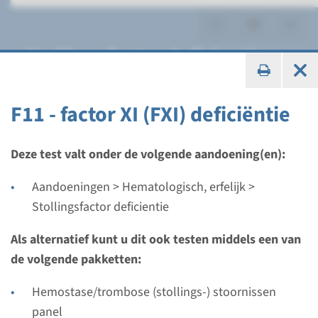
Stollingsfactor deficientie
F11 - factor XI (FXI) deficiëntie
Gen
Deze test valt onder de volgende aandoening(en):
F10 - factor X (FX) deficientie
Aandoeningen > Hematologisch, erfelijk >
Stollingsfactor deficientie
Doorlooptijd
Volledige analyse: 12 weken / Gerichte analyse: 4
Als alternatief kunt u dit ook testen middels een van
weken
de volgende pakketten:
Uitvoerend laboratorium
Hemostase/trombose (stollings-) stoornissen
Radboudumc
panel