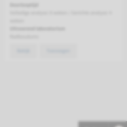
Doorlooptijd
Volledige analyse: 8 weken / Gerichte analyse: 4
weken
Uitvoerend laboratorium
Radboudumc
Bekijk
Toevoegen