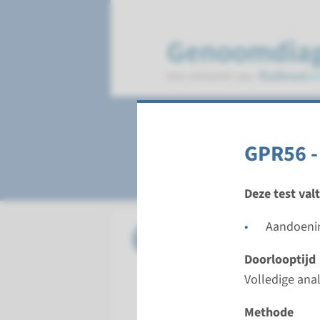
Polymicrogyrie
GPR56 -
Deze test val
Aandoenin
Gen
GPR56 - b
Doorlooptijd
Doorloopt
Volledige ana
Volledige 
Uitvoeren
Methode