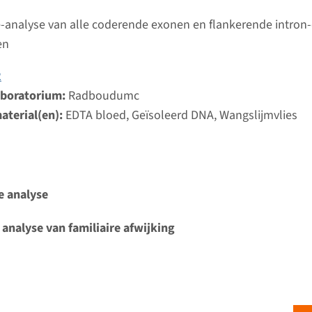
Bekij
umc
-analyse van alle coderende exonen en flankerende intron
en
ilaterale perisylvian polymicrogyrie
2
ijd
aboratorium:
Radboudumc
analyse: 8 weken / Gerichte analyse: 4 weken
aterial(en):
EDTA bloed, Geïsoleerd DNA, Wangslijmvlies
d laboratorium
Bekij
umc
e analyse
 polymicrogyrie, symmetrisch of asymmetrisch
 analyse van familiaire afwijking
ijd
analyse: 8 weken / Gerichte analyse: 4 weken
d laboratorium
Bekij
umc