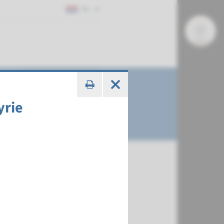
NL
yrie