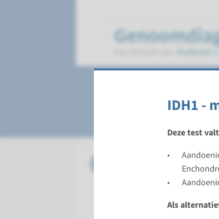
Metachondromato
IDH1 - 
Deze test val
Aandoenin
Gen
IDH1 - m
Enchondr
Aandoeni
Doorloopt
Volledige 
Als alternati
Uitvoeren