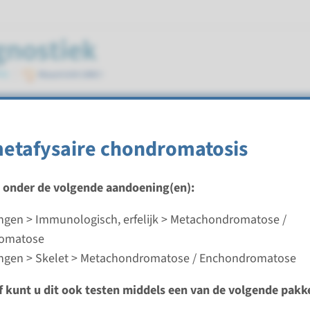
se / Enchondromatose
metafysaire chondromatosis
t onder de volgende aandoening(en):
gen > Immunologisch, erfelijk > Metachondromatose /
etafysaire chondromatosis
omatose
ngen > Skelet > Metachondromatose / Enchondromatose
ijd
analyse: 8 weken / Gerichte analyse: 4 weken
ef kunt u dit ook testen middels een van de volgende pakk
d laboratorium