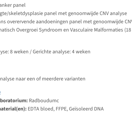
Bekij
umc
kanker panel
ngte/skeletdysplasie panel met genoomwijde CNV analyse
ans overervende aandoeningen panel met genoomwijde CN
etafysaire chondromatosis
atisch Overgroei Syndroom en Vasculaire Malformaties (18
ijd
analyse: 8 weken / Gerichte analyse: 4 weken
lyse: 8 weken / Gerichte analyse: 4 weken
d laboratorium
Bekij
umc
analyse naar een of meerdere varianten
- metachondromatose
0
ijd
aboratorium:
Radboudumc
analyse: 8 weken / Gerichte analyse: 4 weken
aterial(en):
EDTA bloed, FFPE, Geïsoleerd DNA
d laboratorium
Bekij
umc