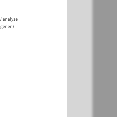
k
Toevoegen
V analyse
 genen)
k
Toevoegen
k
Toevoegen