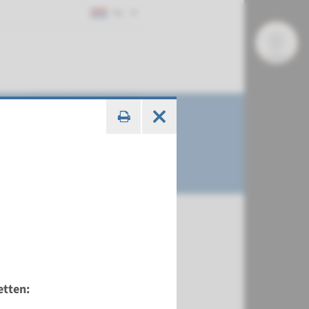
NL
etten: