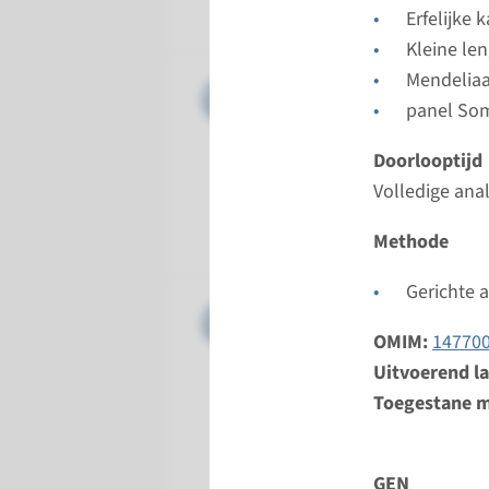
Radboud
Erfelijke 
Kleine le
Mendelia
Gen
IDH2 - m
panel Som
Doorloopt
Doorlooptijd
Volledige 
Volledige ana
Uitvoeren
Radboud
Methode
Gerichte 
Gen
PTPN11 
OMIM:
14770
Doorloopt
Uitvoerend l
Volledige 
Toegestane m
Uitvoeren
Radboud
GEN