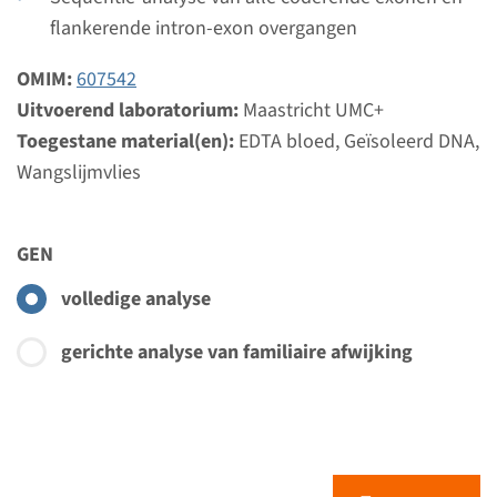
Bekijk
Toevoegen
flankerende intron-exon overgangen
OMIM:
607542
Gen
Uitvoerend laboratorium:
Maastricht UMC+
Toegestane material(en):
EDTA bloed, Geïsoleerd DNA,
KCNQ1 - Jervell en Lange-
Wangslijmvlies
Nielsen syndroom
Doorlooptijd
GEN
Volledige analyse: 8 weken / Gerichte analyse: 4
volledige analyse
weken
Uitvoerend laboratorium
gerichte analyse van familiaire afwijking
Maastricht UMC+
Bekijk
Toevoegen