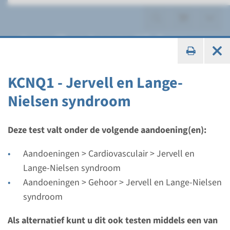
Jervell en Lange-Nielsen
syndroom
KCNQ1 - Jervell en Lange-
Nielsen syndroom
Panel
Deze test valt onder de volgende aandoening(en):
panel Jervell and Lange-
Aandoeningen > Cardiovasculair > Jervell en
Nielsen syndroom (KCNQ1,
Lange-Nielsen syndroom
Aandoeningen > Gehoor > Jervell en Lange-Nielsen
KCNE1) ¹
syndroom
Doorlooptijd
Als alternatief kunt u dit ook testen middels een van
8 weken