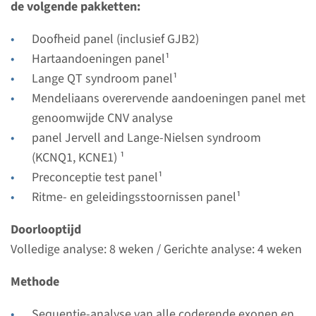
de volgende pakketten:
Uitvoerend laboratorium
Maastricht UMC+
Doofheid panel (inclusief GJB2)
Hartaandoeningen panel¹
Bekijk
Toevoegen
Lange QT syndroom panel¹
Mendeliaans overervende aandoeningen panel met
Gen
genoomwijde CNV analyse
panel Jervell and Lange-Nielsen syndroom
KCNE1 - Jervell en Lange-
(KCNQ1, KCNE1) ¹
Preconceptie test panel¹
Nielsen syndroom type 2 ¹
Ritme- en geleidingsstoornissen panel¹
Doorlooptijd
Doorlooptijd
Volledige analyse: 8 weken / Gerichte analyse: 4
Volledige analyse: 8 weken / Gerichte analyse: 4 weken
weken
Uitvoerend laboratorium
Methode
Maastricht UMC+
Sequentie-analyse van alle coderende exonen en