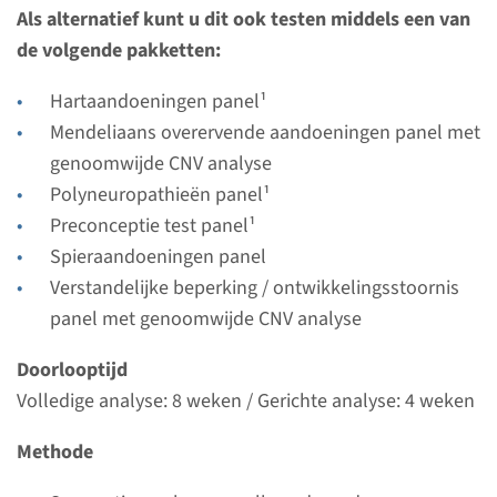
Uitvoerend laboratorium
Als alternatief kunt u dit ook testen middels een van
Radboudumc
de volgende pakketten:
Bekijk
Toevoegen
Hartaandoeningen panel¹
Mendeliaans overervende aandoeningen panel met
genoomwijde CNV analyse
Gen
Polyneuropathieën panel¹
Preconceptie test panel¹
FKTN - Walker Warburg
Spieraandoeningen panel
syndroom (Fukuyama
Verstandelijke beperking / ontwikkelingsstoornis
musculaire dystrofie)
panel met genoomwijde CNV analyse
Doorlooptijd
Doorlooptijd
Volledige analyse: 8 weken / Gerichte analyse: 4
Volledige analyse: 8 weken / Gerichte analyse: 4 weken
weken
Methode
Uitvoerend laboratorium
Radboudumc