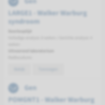
Gen
LARGE1 - Walker Warburg
syndroom
Doorlooptijd
Volledige analyse: 8 weken / Gerichte analyse: 4
weken
Uitvoerend laboratorium
Radboudumc
Bekijk
Toevoegen
Gen
POMGNT1 - Walker Warburg