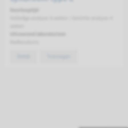
Doorlooptijd
Volledige analyse: 8 weken / Gerichte analyse: 4
weken
Uitvoerend laboratorium
Radboudumc
Bekijk
Toevoegen