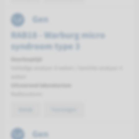
Gen
RAB18 - Warburg micro
syndroom type 3
Doorlooptijd
Volledige analyse: 8 weken / Gerichte analyse: 4
weken
Uitvoerend laboratorium
Radboudumc
Bekijk
Toevoegen
Gen