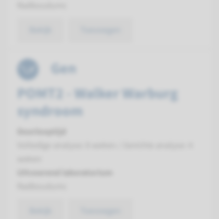
Radboudumc
Bekijk
Toevoegen
Gen
POMT2 - Walker Warburg
syndroom
Doorlooptijd
Volledige analyse: 8 weken / Gerichte analyse: 4
weken
Uitvoerend laboratorium
Radboudumc
Bekijk
Toevoegen