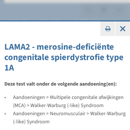
Walker-Warburg (-like)
Syndroom
LAMA2 - merosine-deficiënte
congenitale spierdystrofie type
1A
Gen
FKRP - Walker Warburg
Deze test valt onder de volgende aandoening(en):
syndroom
Aandoeningen > Multipele congenitale afwijkingen
(MCA) > Walker-Warburg (-like) Syndroom
Doorlooptijd
Aandoeningen > Neuromusculair > Walker-Warburg
Volledige analyse: 8 weken / Gerichte analyse: 4
(-like) Syndroom
weken