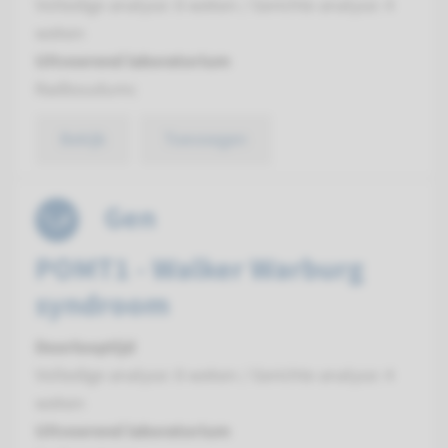
Volledige analyse: 8 weken / Gerichte analyse: 4
weken
Uitvoerend laboratorium
Radboudumc
Bekijk
Toevoegen
Gen
POMT1 - Walker Warburg
syndroom
Doorlooptijd
Volledige analyse: 8 weken / Gerichte analyse: 4
weken
Uitvoerend laboratorium