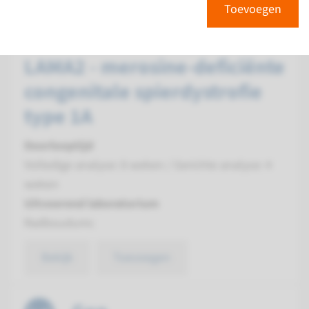
Toevoegen
Gen
LAMA2 - merosine-deficiënte
congenitale spierdystrofie
type 1A
Doorlooptijd
Volledige analyse: 8 weken / Gerichte analyse: 4
weken
Uitvoerend laboratorium
Radboudumc
Bekijk
Toevoegen