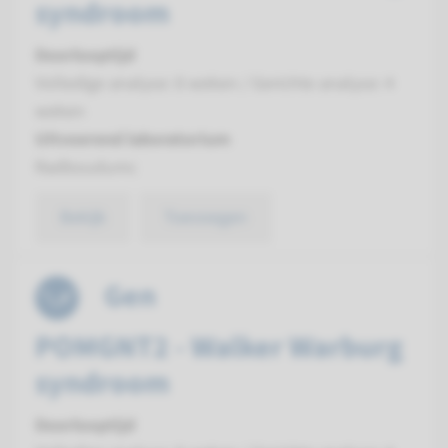
syndroom
Doorlooptijd
Volledige analyse: 8 weken / Gerichte analyse: 4
weken
Uitvoerend laboratorium
Radboudumc
Bekijk
Toevoegen
Gen
POMGNT2 - Walker Warburg
syndroom
Doorlooptijd