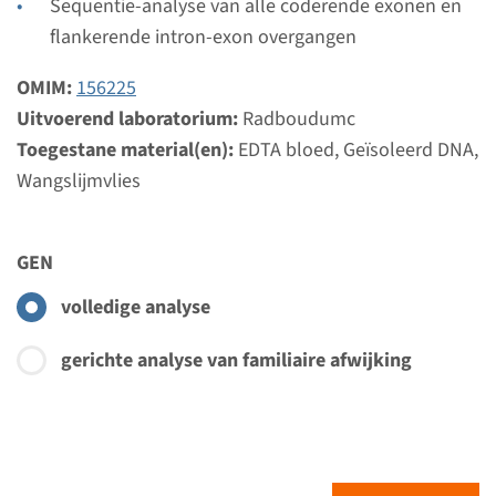
Sequentie-analyse van alle coderende exonen en
flankerende intron-exon overgangen
Bekijk
Toevoegen
OMIM:
156225
Uitvoerend laboratorium:
Radboudumc
Gen
Toegestane material(en):
EDTA bloed, Geïsoleerd DNA,
Wangslijmvlies
ISPD - Walker Warburg
syndroom
GEN
Doorlooptijd
volledige analyse
Volledige analyse: 8 weken / Gerichte analyse: 4
weken
gerichte analyse van familiaire afwijking
Uitvoerend laboratorium
Radboudumc
Bekijk
Toevoegen