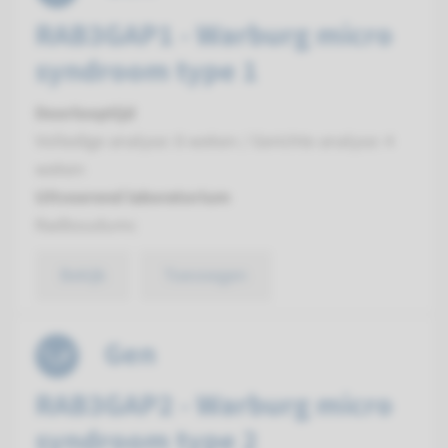
RAB3GAP1 - Warburg micro
syndroom type 1
Doorlooptijd
Volledige analyse: 8 weken / Gerichte analyse: 4
weken
Uitvoerend laboratorium
Radboudumc
Bekijk
Toevoegen
Gen
RAB3GAP2 - Warburg micro
syndroom type 2