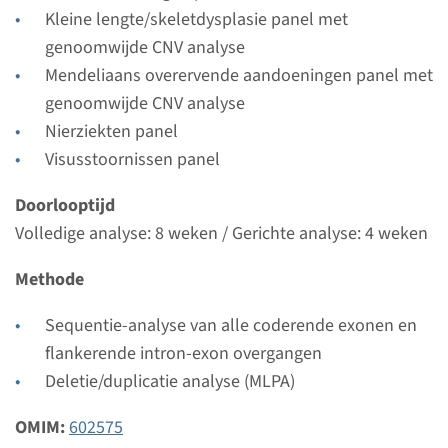
Radboudumc
Kleine lengte/skeletdysplasie panel met
genoomwijde CNV analyse
Bekijk
Toevoegen
Mendeliaans overervende aandoeningen panel met
genoomwijde CNV analyse
Nierziekten panel
Visusstoornissen panel
Doorlooptijd
Volledige analyse: 8 weken / Gerichte analyse: 4 weken
Methode
Sequentie-analyse van alle coderende exonen en
flankerende intron-exon overgangen
Deletie/duplicatie analyse (MLPA)
OMIM:
602575