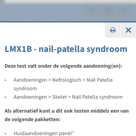
Nail Patella syndroom
LMX1B - nail-patella syndroom
Gen
Deze test valt onder de volgende aandoening(en):
LMX1B - nail-patella
Aandoeningen > Nefrologisch > Nail Patella
syndroom
syndroom
Aandoeningen > Skelet > Nail Patella syndroom
Doorlooptijd
Als alternatief kunt u dit ook testen middels een van
Volledige analyse: 8 weken / Gerichte analyse: 4
de volgende pakketten:
weken
Uitvoerend laboratorium
Huidaandoeningen panel¹