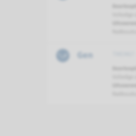
Doorloopt
Volledige 
Uitvoeren
Radboud
Gen
TMEM67 -
Doorloopt
Volledige 
Uitvoeren
Radboud