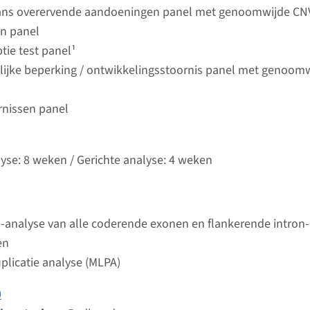
Bekij
umc
ans overervende aandoeningen panel met genoomwijde CN
en panel
tie test panel¹
 Joubert syndroom type 5
lijke beperking / ontwikkelingsstoornis panel met genoom
ijd
rnissen panel
analyse: 8 weken / Gerichte analyse: 4 weken
d laboratorium
Bekij
umc
lyse: 8 weken / Gerichte analyse: 4 weken
 - Joubert syndroom type 23
-analyse van alle coderende exonen en flankerende intron
ijd
en
analyse: 8 weken / Gerichte analyse: 4 weken
plicatie analyse (MLPA)
d laboratorium
Bekij
umc
0