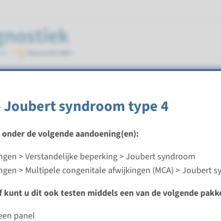
m
 Joubert syndroom type 4
t onder de volgende aandoening(en):
gen > Verstandelijke beperking > Joubert syndroom
oubert syndroom type 3
gen > Multipele congenitale afwijkingen (MCA) > Joubert 
ijd
ef kunt u dit ook testen middels een van de volgende pakk
analyse: 8 weken / Gerichte analyse: 4 weken
d laboratorium
ieen panel