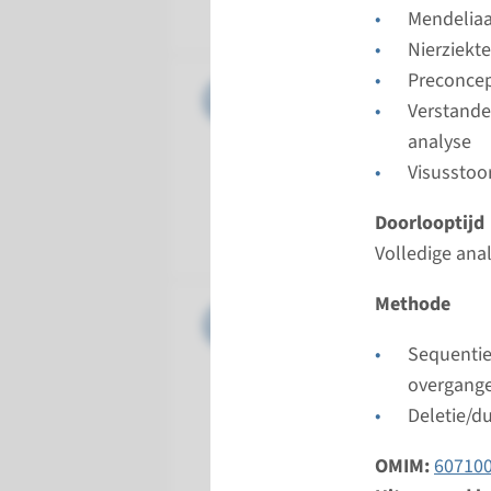
Radboud
Mendelia
Nierziekt
Preconcep
Gen
CEP290 -
Verstande
analyse
Doorloopt
Visusstoo
Volledige 
Uitvoeren
Doorlooptijd
Radboud
Volledige ana
Methode
Gen
KIAA0586
Sequentie
Doorloopt
overgang
Volledige 
Deletie/du
Uitvoeren
Radboud
OMIM:
60710