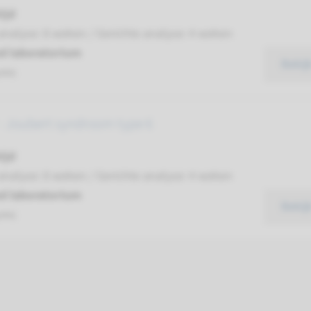
ijd
analyse: 8 weken / Gerichte analyse: 4 weken
d laboratorium
Bekij
umc
 Joubert syndroom type 6
ijd
analyse: 8 weken / Gerichte analyse: 4 weken
d laboratorium
Bekij
umc