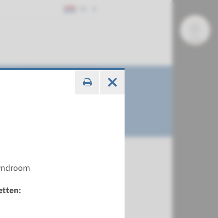
NL
syndroom
etten: