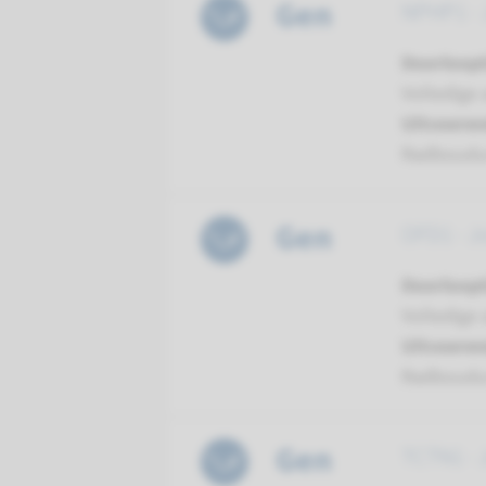
Gen
NPHP1 - 
Doorloopt
Volledige 
Uitvoeren
Radboud
Gen
OFD1 - J
Doorloopt
Volledige 
Uitvoeren
Radboud
Gen
TCTN1 - 