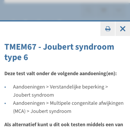
Joubert syndroom
TMEM67 - Joubert syndroom
type 6
Gen
AHI1 - Joubert syndroom
Deze test valt onder de volgende aandoening(en):
type 3
Aandoeningen > Verstandelijke beperking >
Joubert syndroom
Doorlooptijd
Aandoeningen > Multipele congenitale afwijkingen
Volledige analyse: 8 weken / Gerichte analyse: 4
(MCA) > Joubert syndroom
weken
Uitvoerend laboratorium
Als alternatief kunt u dit ook testen middels een van