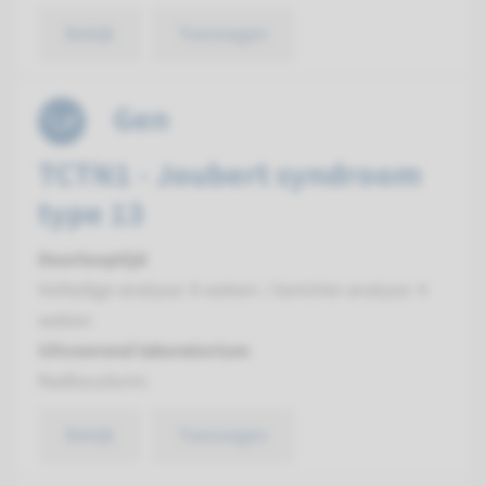
Bekijk
Toevoegen
Gen
TCTN1 - Joubert syndroom
type 13
Doorlooptijd
Volledige analyse: 8 weken / Gerichte analyse: 4
weken
Uitvoerend laboratorium
Radboudumc
Bekijk
Toevoegen