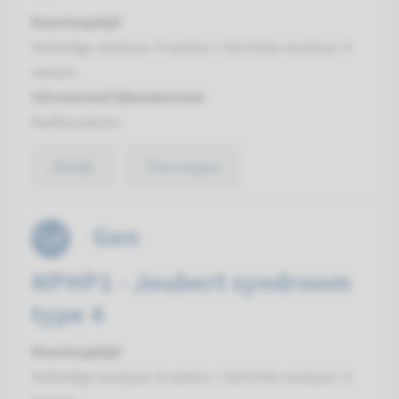
Doorlooptijd
Volledige analyse: 8 weken / Gerichte analyse: 4
weken
Uitvoerend laboratorium
Radboudumc
Bekijk
Toevoegen
Gen
NPHP1 - Joubert syndroom
type 4
Doorlooptijd
Volledige analyse: 8 weken / Gerichte analyse: 4