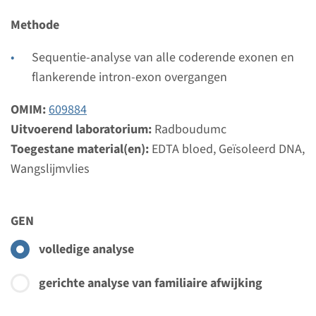
Methode
Gen
Sequentie-analyse van alle coderende exonen en
KIAA0586 - Joubert
flankerende intron-exon overgangen
syndroom type 23
OMIM:
609884
Doorlooptijd
Uitvoerend laboratorium:
Radboudumc
Volledige analyse: 8 weken / Gerichte analyse: 4
Toegestane material(en):
EDTA bloed, Geïsoleerd DNA,
weken
Wangslijmvlies
Uitvoerend laboratorium
Radboudumc
GEN
Bekijk
Toevoegen
volledige analyse
gerichte analyse van familiaire afwijking
Gen