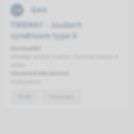
Gen
TMEM67 - Joubert
syndroom type 6
Doorlooptijd
Volledige analyse: 8 weken / Gerichte analyse: 4
weken
Uitvoerend laboratorium
Radboudumc
Bekijk
Toevoegen