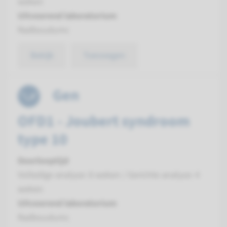
weken
Uitvoerend laboratorium
Radboudumc
Bekijk
Toevoegen
Gen
OFD1 - Joubert syndroom
type 10
Doorlooptijd
Volledige analyse: 8 weken / Gerichte analyse: 4
weken
Uitvoerend laboratorium
Radboudumc