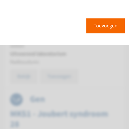
KIF7 - Joubert syndroom
type 12
Toevoegen
Doorlooptijd
Volledige analyse: 8 weken / Gerichte analyse: 4
weken
Uitvoerend laboratorium
Radboudumc
Bekijk
Toevoegen
Gen
MKS1 - Joubert syndroom
28