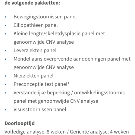
Radboudumc
de volgende pakketten:
Bekijk
Toevoegen
Bewegingstoornissen panel
Ciliopathieen panel
Kleine lengte/skeletdysplasie panel met
Gen
genoomwijde CNV analyse
Leverziekten panel
CEP290 - Joubert syndroom
Mendeliaans overervende aandoeningen panel met
type 5
genoomwijde CNV analyse
Nierziekten panel
Doorlooptijd
Preconceptie test panel¹
Volledige analyse: 8 weken / Gerichte analyse: 4
Verstandelijke beperking / ontwikkelingsstoornis
weken
panel met genoomwijde CNV analyse
Uitvoerend laboratorium
Visusstoornissen panel
Radboudumc
Doorlooptijd
Bekijk
Toevoegen
Volledige analyse: 8 weken / Gerichte analyse: 4 weken