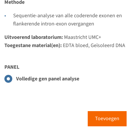
Methode
Uitvoerend laboratorium
Maastricht UMC+
Sequentie-analyse van alle coderende exonen en
flankerende intron-exon overgangen
Bekijk
Toevoegen
Uitvoerend laboratorium:
Maastricht UMC+
Toegestane material(en):
EDTA bloed, Geïsoleerd DNA
Panel
panel lamellaire ichthyose
PANEL
(ABCA12, CYP4F22, TGM1) ¹
Volledige gen panel analyse
Doorlooptijd
8 weken
Uitvoerend laboratorium
Maastricht UMC+
Toevoegen
Bekijk
Toevoegen