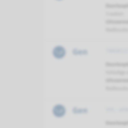
Doorloopt
3 weken
Uitvoeren
Radboud
Gen
TMEM127 
Doorloopt
Volledige 
Uitvoeren
Radboud
Gen
VHL - er
Doorloopt