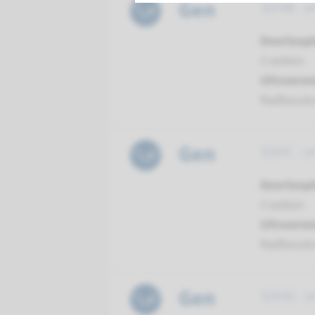
Gen
SDHB - e
Doorloopt
3 weken
Uitvoeren
Radboud
Gen
SDHC - e
Doorloopt
3 weken
Uitvoeren
Radboud
Gen
SDHD - e