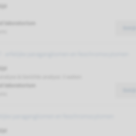
ijd
d laboratorium
Bekij
umc
- erfelijke paragangliomen en feochromocytomen
ijd
analyse & Gerichte analyse: 3 weken
d laboratorium
Bekij
umc
felijke paragangliomen en feochromocytomen
ijd