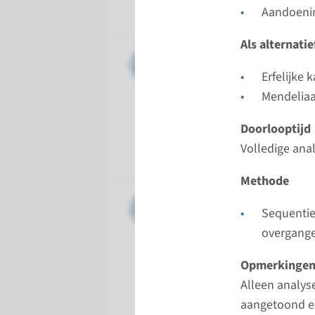
Radboud
Aandoenin
Als alternati
Gen
MDH2 - e
Erfelijke 
Doorloopt
Mendelia
Volledige 
Doorlooptijd
Uitvoeren
Volledige ana
Radboud
Methode
Gen
RET - er
Sequentie
overgang
Doorloopt
Volledige 
Opmerkinge
Uitvoeren
Alleen analys
Radboud
aangetoond e