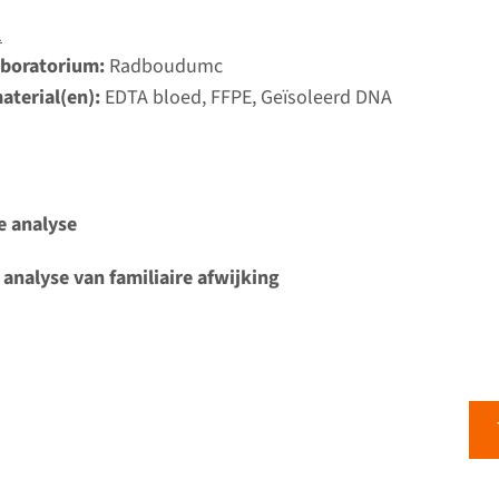
1
rfelijke paragangliomen en feochromocytomen
aboratorium:
Radboudumc
aterial(en):
EDTA bloed, FFPE, Geïsoleerd DNA
ijd
d laboratorium
Bekij
umc
e analyse
 analyse van familiaire afwijking
 erfelijke paragangliomen en feochromocytomen
ijd
analyse & Gerichte analyse: 3 weken
d laboratorium
Bekij
umc