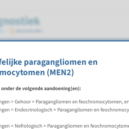
n feochromocytomen, erfelijk
rfelijke paragangliomen en
omocytomen (MEN2)
t onder de volgende aandoening(en):
felijke paragangliomen en feochromocytomen
gen > Gehoor > Paragangliomen en feochromocytomen, erf
ijd
gen > Endocrinologisch > Paragangliomen en feochromoc
analyse & Gerichte analyse: 3 weken
d laboratorium
gen > Nefrologisch > Paragangliomen en feochromocytomen