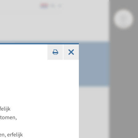
NL
elijk
ytomen,
, erfelijk