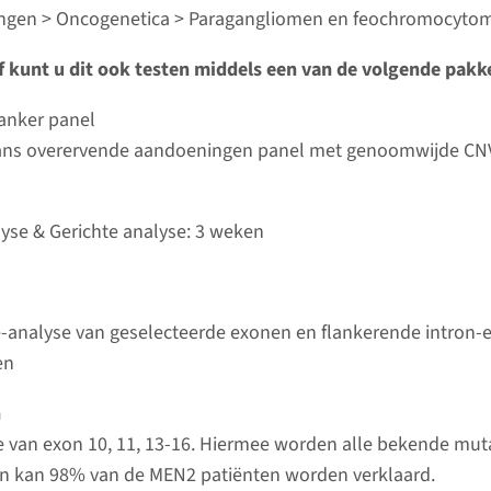
Bekij
umc
gen > Oncogenetica > Paragangliomen en feochromocytome
ef kunt u dit ook testen middels een van de volgende pakk
rfelijke paragangliomen en feochromocytomen
kanker panel
ijd
ans overervende aandoeningen panel met genoomwijde CN
analyse & Gerichte analyse: 3 weken
d laboratorium
Bekij
lyse & Gerichte analyse: 3 weken
umc
felijke paragangliomen en feochromocytomen (MEN2)
-analyse van geselecteerde exonen en flankerende intron-
en
ijd
analyse & Gerichte analyse: 3 weken
n
d laboratorium
e van exon 10, 11, 13-16. Hiermee worden alle bekende mut
Bekij
umc
n kan 98% van de MEN2 patiënten worden verklaard.