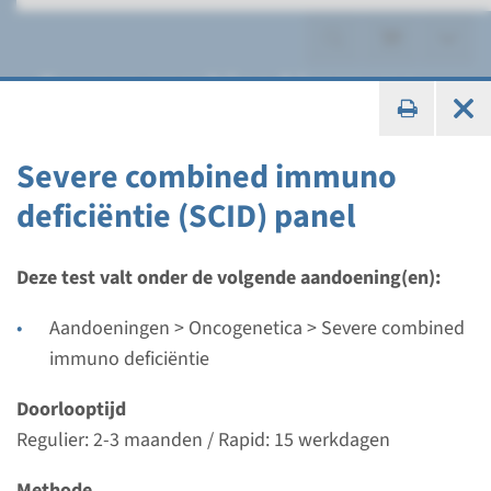
Severe combined immuno
deficiëntie
Severe combined immuno
deficiëntie (SCID) panel
Panel
Deze test valt onder de volgende aandoening(en):
Severe combined immuno
Aandoeningen > Oncogenetica > Severe combined
deficiëntie (SCID) panel
immuno deficiëntie
Doorlooptijd
Doorlooptijd
Regulier: 2-3 maanden / Rapid: 15 werkdagen
Regulier: 2-3 maanden / Rapid: 15 werkdagen
Uitvoerend laboratorium
Methode