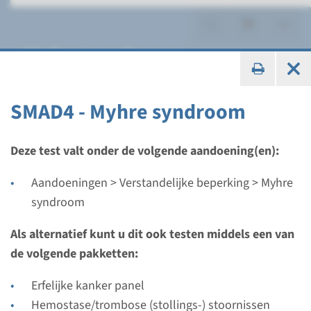
Myhre syndroom
SMAD4 - Myhre syndroom
Gen
Deze test valt onder de volgende aandoening(en):
SMAD4 - Myhre syndroom
Aandoeningen > Verstandelijke beperking > Myhre
syndroom
Doorlooptijd
Volledige analyse: 8 weken / Gerichte analyse: 4
Als alternatief kunt u dit ook testen middels een van
weken
de volgende pakketten:
Uitvoerend laboratorium
Erfelijke kanker panel
Radboudumc
Hemostase/trombose (stollings-) stoornissen