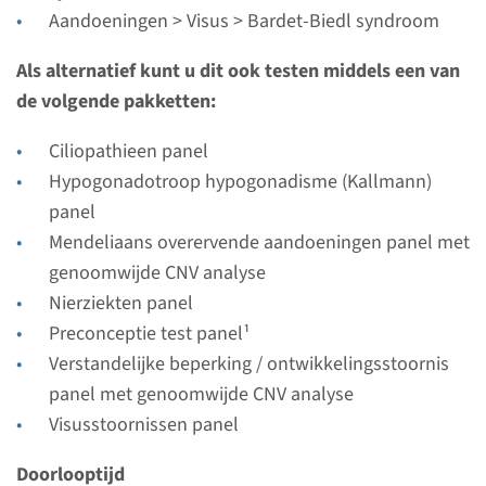
Radboudumc
Aandoeningen > Visus > Bardet-Biedl syndroom
Bekijk
Toevoegen
Als alternatief kunt u dit ook testen middels een van
de volgende pakketten:
Gen
Ciliopathieen panel
Hypogonadotroop hypogonadisme (Kallmann)
BBS1 - Bardet-Biedl
panel
syndroom type 1
Mendeliaans overervende aandoeningen panel met
genoomwijde CNV analyse
Doorlooptijd
Nierziekten panel
Volledige analyse: 8 weken / Gerichte analyse: 4
Preconceptie test panel¹
weken
Verstandelijke beperking / ontwikkelingsstoornis
Uitvoerend laboratorium
panel met genoomwijde CNV analyse
Radboudumc
Visusstoornissen panel
Bekijk
Toevoegen
Doorlooptijd