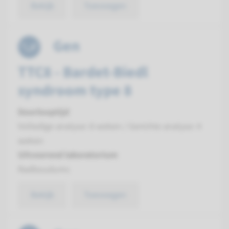
Bekijk
Toevoegen
Gen
TTC8 - Bardet-Biedl
syndroom type 8
Doorlooptijd
Volledige analyse: 8 weken / Gerichte analyse: 4
weken
Uitvoerend laboratorium
Radboudumc
Bekijk
Toevoegen