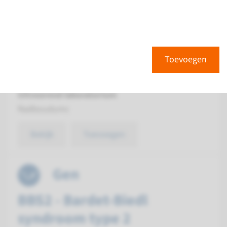
BBS12 - Bardet-Biedl
syndroom type 12
Doorlooptijd
Toevoegen
Volledige analyse: 8 weken / Gerichte analyse: 4
weken
Uitvoerend laboratorium
Radboudumc
Bekijk
Toevoegen
Gen
BBS2 - Bardet-Biedl
syndroom type 2