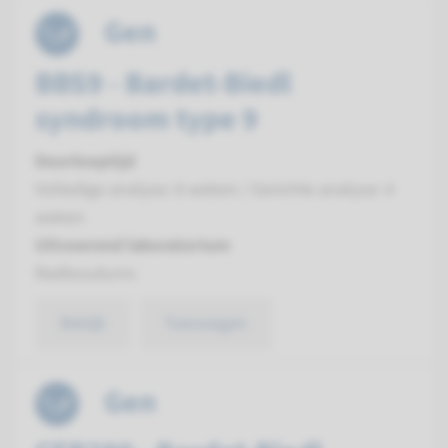
Gen
BBS9 - Bardet-Biedl
syndroom type 9
Doorlooptijd
Volledige analyse: 8 weken / Gerichte analyse: 4
weken
Uitvoerend laboratorium
Radboudumc
Bekijk
Toevoegen
Gen