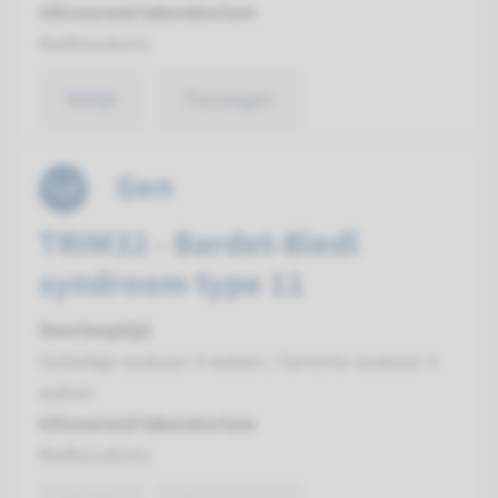
Uitvoerend laboratorium
Radboudumc
Bekijk
Toevoegen
Gen
TRIM32 - Bardet-Biedl
syndroom type 11
Doorlooptijd
Volledige analyse: 8 weken / Gerichte analyse: 4
weken
Uitvoerend laboratorium
Radboudumc