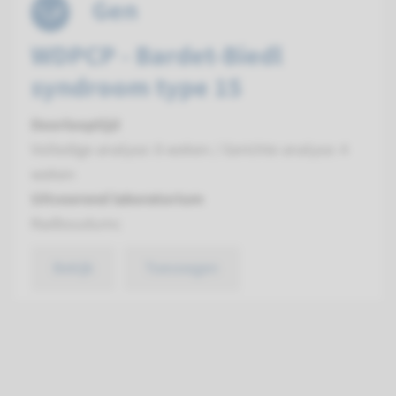
Gen
WDPCP - Bardet-Biedl
syndroom type 15
Doorlooptijd
Volledige analyse: 8 weken / Gerichte analyse: 4
weken
Uitvoerend laboratorium
Radboudumc
Bekijk
Toevoegen