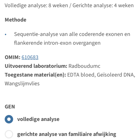
Volledige analyse: 8 weken / Gerichte analyse: 4 weken
Gen
Methode
BBS10 - Bardet-Biedl
Sequentie-analyse van alle coderende exonen en
syndroom type 10
flankerende intron-exon overgangen
Doorlooptijd
OMIM:
610683
Volledige analyse: 8 weken / Gerichte analyse: 4
Uitvoerend laboratorium:
Radboudumc
weken
Toegestane material(en):
EDTA bloed, Geïsoleerd DNA,
Uitvoerend laboratorium
Wangslijmvlies
Radboudumc
GEN
Bekijk
Toevoegen
volledige analyse
Gen
gerichte analyse van familiaire afwijking