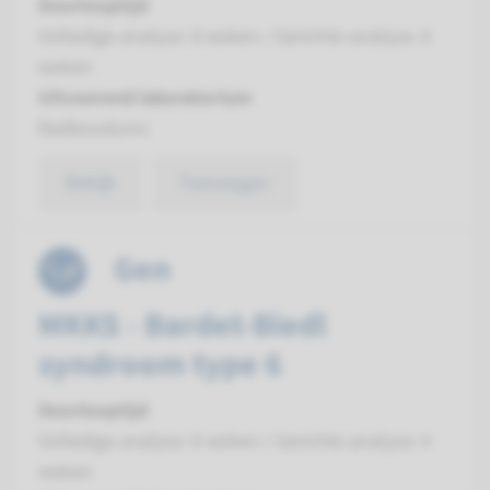
Doorlooptijd
Volledige analyse: 8 weken / Gerichte analyse: 4
weken
Uitvoerend laboratorium
Radboudumc
Bekijk
Toevoegen
Gen
MKKS - Bardet-Biedl
syndroom type 6
Doorlooptijd
Volledige analyse: 8 weken / Gerichte analyse: 4
weken