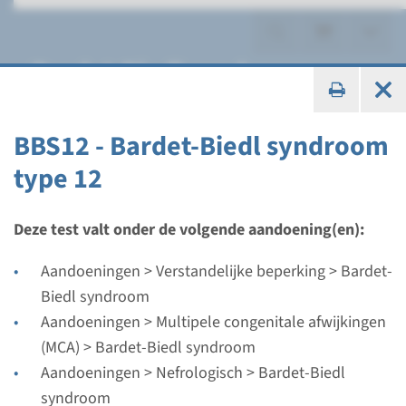
Bardet-Biedl syndroom
BBS12 - Bardet-Biedl syndroom
type 12
Gen
ARL6 - Bardet-Biedl
Deze test valt onder de volgende aandoening(en):
syndroom type 3
Aandoeningen > Verstandelijke beperking > Bardet-
Biedl syndroom
Doorlooptijd
Aandoeningen > Multipele congenitale afwijkingen
Volledige analyse: 8 weken / Gerichte analyse: 4
(MCA) > Bardet-Biedl syndroom
weken
Aandoeningen > Nefrologisch > Bardet-Biedl
Uitvoerend laboratorium
syndroom