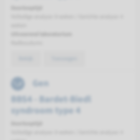
Doorlooptijd
Volledige analyse: 8 weken / Gerichte analyse: 4
weken
Uitvoerend laboratorium
Radboudumc
Bekijk
Toevoegen
Gen
BBS4 - Bardet-Biedl
syndroom type 4
Doorlooptijd
Volledige analyse: 8 weken / Gerichte analyse: 4