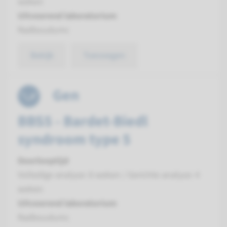
weken
Uitvoerend laboratorium
Radboudumc
Bekijk
Toevoegen
Gen
BBS5 - Bardet-Biedl
syndroom type 5
Doorlooptijd
Volledige analyse: 8 weken / Gerichte analyse: 4
weken
Uitvoerend laboratorium
Radboudumc