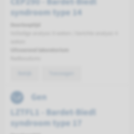
CEP290 - Bardet-Biedl
syndroom type 14
Doorlooptijd
Volledige analyse: 8 weken / Gerichte analyse: 4
weken
Uitvoerend laboratorium
Radboudumc
Bekijk
Toevoegen
Gen
LZTFL1 - Bardet-Biedl
syndroom type 17