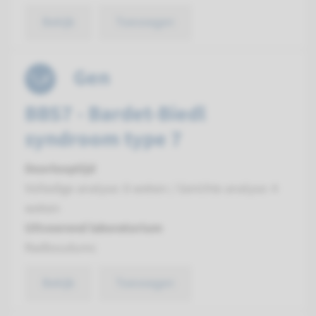
Bekijk
Toevoegen
Gen
BBS7 - Bardet-Biedl
syndroom type 7
Doorlooptijd
Volledige analyse: 8 weken / Gerichte analyse: 4
weken
Uitvoerend laboratorium
Radboudumc
Bekijk
Toevoegen