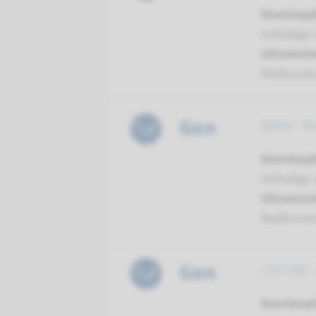
Doorloopt
Volledige 
Uitvoeren
Radboud
Gen
BBS9 - B
Doorloopt
Volledige 
Uitvoeren
Radboud
Gen
CEP290 -
Doorloopt