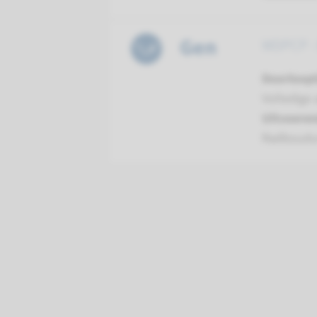
Gen
WDPCP - 
Doorloopt
Volledige 
Uitvoeren
Radboud