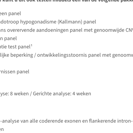
Bekij
umc
ieen panel
dotroop hypogonadisme (Kallmann) panel
ardet-Biedl syndroom type 1
ans overervende aandoeningen panel met genoomwijde CN
en panel
ijd
tie test panel¹
analyse: 8 weken / Gerichte analyse: 4 weken
lijke beperking / ontwikkelingsstoornis panel met genoom
d laboratorium
Bekij
umc
rnissen panel
Bardet-Biedl syndroom type 10
lyse: 8 weken / Gerichte analyse: 4 weken
ijd
analyse: 8 weken / Gerichte analyse: 4 weken
d laboratorium
-analyse van alle coderende exonen en flankerende intron
Bekij
umc
en