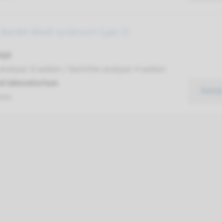
Bardet-Biedl syndroom type 15
ijd
analyse: 8 weken / Gerichte analyse: 4 weken
d laboratorium
Bekij
umc