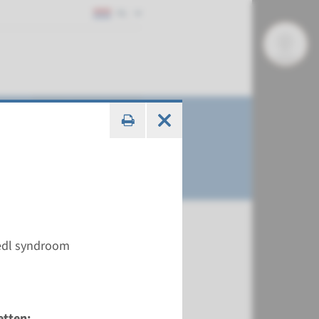
NL
iedl syndroom
etten: