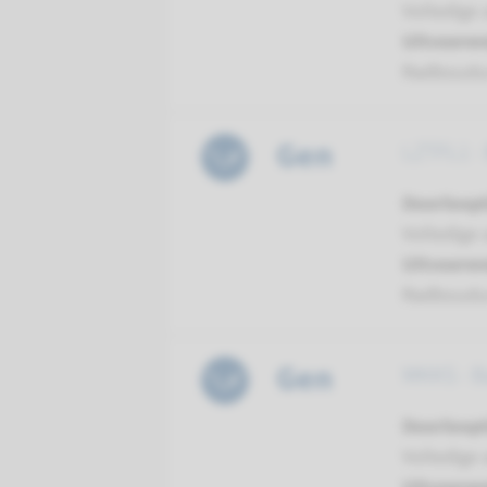
Volledige 
Uitvoeren
Radboud
Gen
LZTFL1 -
Doorloopt
Volledige 
Uitvoeren
Radboud
Gen
MKKS - B
Doorloopt
Volledige 