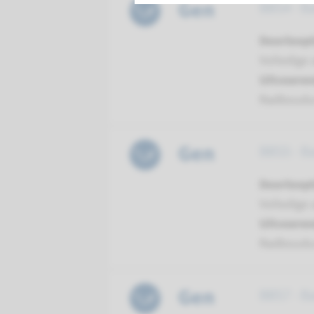
Gen
BBS4 - B
Doorloopt
Volledige 
Uitvoeren
Radboud
Gen
BBS5 - B
Doorloopt
Volledige 
Uitvoeren
Radboud
Gen
BBS7 - B