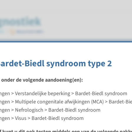
ndroom
Bardet-Biedl syndroom type 2
t onder de volgende aandoening(en):
gen > Verstandelijke beperking > Bardet-Biedl syndroom
ardet-Biedl syndroom type 3
gen > Multipele congenitale afwijkingen (MCA) > Bardet-B
gen > Nefrologisch > Bardet-Biedl syndroom
ijd
gen > Visus > Bardet-Biedl syndroom
analyse: 8 weken / Gerichte analyse: 4 weken
d laboratorium
ef kunt u dit ook testen middels een van de volgende pakk