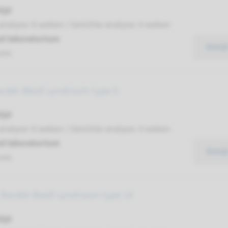
ijd
analyse: 8 weken / Gerichte analyse: 4 weken
d laboratorium
Bekij
umc
ardet-Biedl syndroom type 9
ijd
analyse: 8 weken / Gerichte analyse: 4 weken
d laboratorium
Bekij
umc
 Bardet-Biedl syndroom type 14
ijd