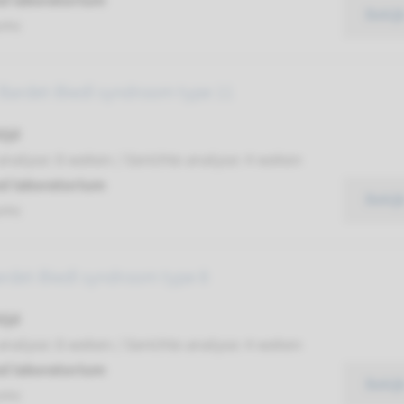
d laboratorium
Bekij
umc
 Bardet-Biedl syndroom type 11
ijd
analyse: 8 weken / Gerichte analyse: 4 weken
d laboratorium
Bekij
umc
ardet-Biedl syndroom type 8
ijd
analyse: 8 weken / Gerichte analyse: 4 weken
d laboratorium
Bekij
umc