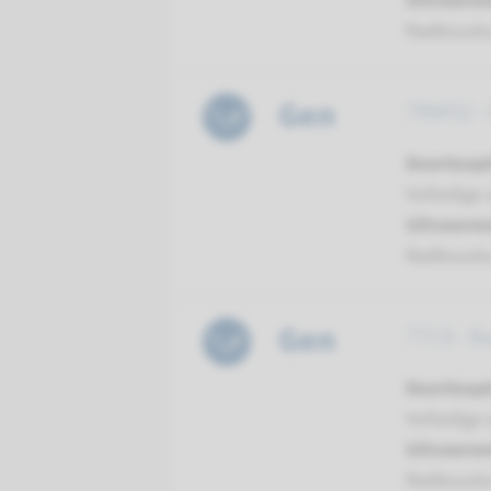
Uitvoeren
Radboud
Gen
TRIM32 -
Doorloopt
Volledige 
Uitvoeren
Radboud
Gen
TTC8 - B
Doorloopt
Volledige 
Uitvoeren
Radboud